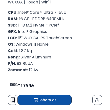
WUXGA | Touch | Win11
CPU: 
Intel® Core™ Ultra 7 155U
RAM:
 16 GB LPDDR5 6400MHz
SSD:
 1 TB M.2 NVMe™ PCIe®
GFX:
 ‎Intel® Graphics
LCD: 
16" WUXGA IPS TouchScreen
OS:
 Windows 11 Home
Çəki:
 1.87 Kq
Rəng:
 Silver Aluminum
P/N:
 9S1R5UA
Zəmanət:
 12 Ay
1999
1759
Səbətə at
Paylaş