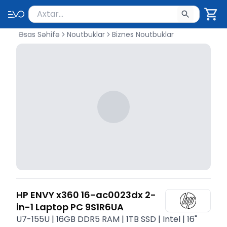
Məhsul axtar
Axtarış üçün ən azı 2 simvol yazın. Göndərmək üçü
Əsas Səhifə
Noutbuklar
Biznes Noutbuklar
HP ENVY x360 16-ac0023dx 2-
in-1 Laptop PC 9S1R6UA
U7-155U | 16GB DDR5 RAM | 1TB SSD | Intel | 16"