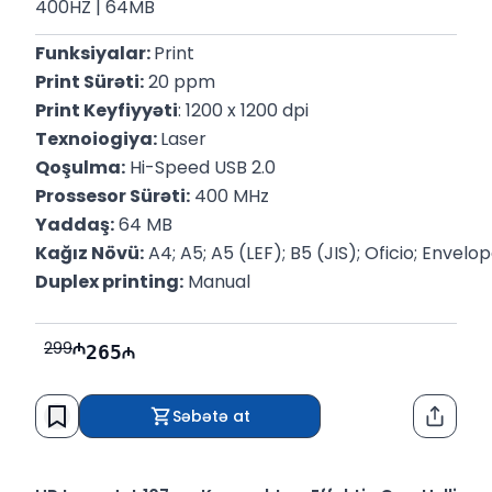
400HZ | 64MB
Funksiyalar: 
Print
Print Sürəti:
 20 ppm
Print Keyfiyyəti
: 1200 x 1200 dpi
Texnoiogiya: 
Laser
Qoşulma:
 Hi-Speed USB 2.0
Prossesor Sürəti:
 400 MHz
Yaddaş:
 64 MB
Kağız Növü:
 A4; A5; A5 (LEF); B5 (JIS); Oficio; Envelo
Duplex printing:
 Manual
299
265
Səbətə at
Paylaş