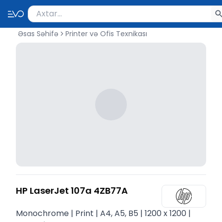
Məhsul axtar
Axtarış üçün ən azı 2 simvol yazın. Göndərmək üçü
Əsas Səhifə
Printer və Ofis Texnikası
HP LaserJet 107a 4ZB77A
Monochrome | Print | A4, A5, B5 | 1200 x 1200 |