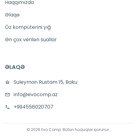
Haqqımızda
Əlaqə
Öz kompüterini yığ
Ən çox verilən suallar
ƏLAQƏ
Suleyman Rustam 15, Baku
info@evocomp.az
+994556020707
©
2026
Evo Comp
.
Bütün hüquqlar qorunur