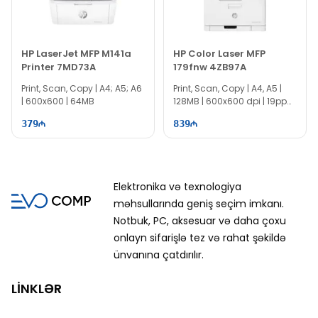
HP LaserJet MFP M141a
HP Color Laser MFP
Printer 7MD73A
179fnw 4ZB97A
Print, Scan, Copy | A4; A5; A6
Print, Scan, Copy | A4, A5 |
| 600x600 | 64MB
128MB | 600x600 dpi | 19ppm
| WiFi
379
839
Elektronika və texnologiya
məhsullarında geniş seçim imkanı.
Notbuk, PC, aksesuar və daha çoxu
onlayn sifarişlə tez və rahat şəkildə
ünvanına çatdırılır.
LİNKLƏR