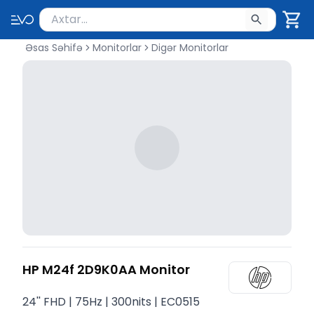
Məhsul axtar
Axtarış üçün ən azı 2 simvol yazın. Göndərmək üçü
Əsas Səhifə
Monitorlar
Digər Monitorlar
HP M24f 2D9K0AA Monitor
24'' FHD | 75Hz | 300nits | EC0515