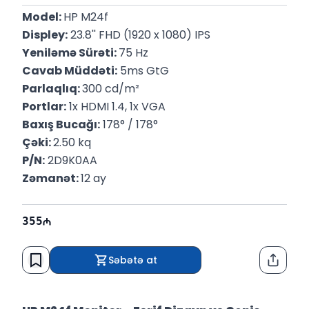
Model: 
HP M24f
Displey:
 23.8'' FHD (1920 x 1080) IPS
Yeniləmə Sürəti: 
75 Hz
Cavab Müddəti:
 5ms GtG
Parlaqlıq: 
300 cd/m²
Portlar:
 1x HDMI 1.4, 1x VGA
Baxış Bucağı:
 178° / 178°
Çəki: 
2.50 kq
P/N:
 2D9K0AA
Zəmanət: 
12 ay
355
Səbətə at
Paylaş