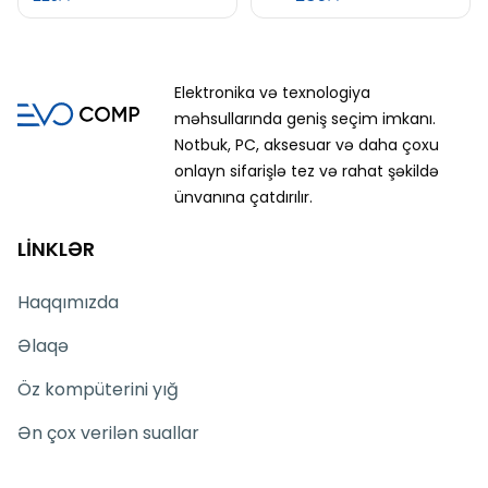
Elektronika və texnologiya
məhsullarında geniş seçim imkanı.
Notbuk, PC, aksesuar və daha çoxu
onlayn sifarişlə tez və rahat şəkildə
ünvanına çatdırılır.
LİNKLƏR
Haqqımızda
Əlaqə
Öz kompüterini yığ
Ən çox verilən suallar