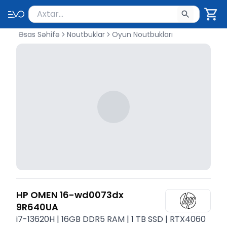
Məhsul axtar
Axtarış üçün ən azı 2 simvol yazın. Göndərmək üçü
Əsas Səhifə
Noutbuklar
Oyun Noutbukları
HP OMEN 16-wd0073dx
9R640UA
i7-13620H | 16GB DDR5 RAM | 1 TB SSD | RTX4060