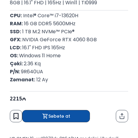
8GB | 16.1" FHD | 165Hz | Win11 | TI0999
CPU:
 Intel® Core™ i7-13620H
RAM:
 16 GB DDR5 5600MHz
SSD:
 1 TB M.2 NVMe™ PCIe®
GFX: 
NVIDIA GeForce RTX 4060 8GB
LCD: 
16.1" FHD IPS 165Hz
OS: 
Windows 11 Home
Çəki: 
2.36 Kq
P/N: 
9R640UA
Zəmanət:
 12 Ay
2215
Səbətə at
Paylaş