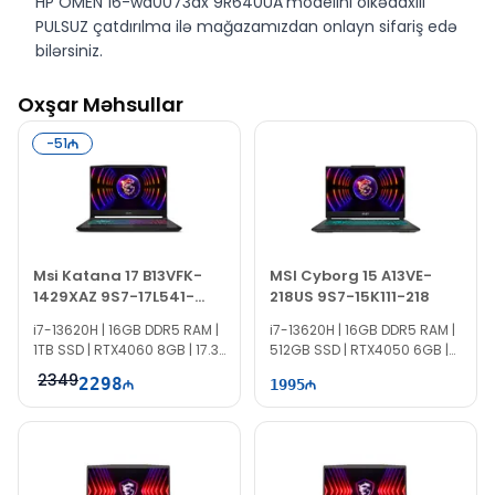
HP OMEN 16-wd0073dx 9R640UA
modelini ölkədaxili
PULSUZ çatdırılma ilə mağazamızdan onlayn sifariş edə
bilərsiniz.
HP OMEN 16-wd0073dx 9R640UA
modelini Bakıda
Oxşar Məhsullar
EvoComp mağazasında nəğd və köçürmə yolu ilə əldə
edə bilərsiniz.
-
51
Msi Katana 17 B13VFK-
MSI Cyborg 15 A13VE-
1429XAZ 9S7-17L541-
218US 9S7-15K111-218
1429
i7-13620H | 16GB DDR5 RAM |
i7-13620H | 16GB DDR5 RAM |
1TB SSD | RTX4060 8GB | 17.3"
512GB SSD | RTX4050 6GB |
FHD | 144Hz
15.6″ FHD | 144Hz | Win11
2349
2298
1995