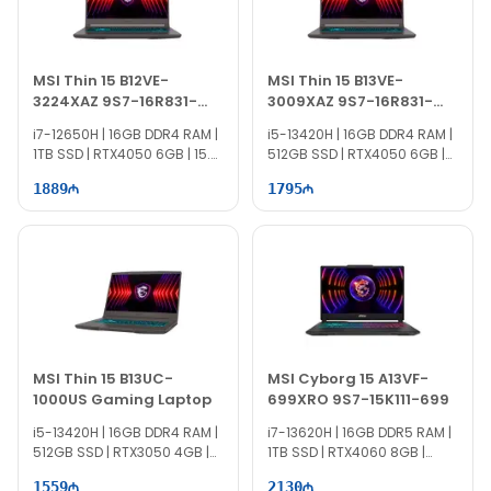
MSI Thin 15 B12VE-
MSI Thin 15 B13VE-
3224XAZ 9S7-16R831-
3009XAZ 9S7-16R831-
3224
3009
i7-12650H | 16GB DDR4 RAM |
i5-13420H | 16GB DDR4 RAM |
1TB SSD | RTX4050 6GB | 15.6"
512GB SSD | RTX4050 6GB |
FHD | 144Hz
15.6" FHD | 144Hz
1889
1795
MSI Thin 15 B13UC-
MSI Cyborg 15 A13VF-
1000US Gaming Laptop
699XRO 9S7-15K111-699
i5-13420H | 16GB DDR4 RAM |
i7-13620H | 16GB DDR5 RAM |
512GB SSD | RTX3050 4GB |
1TB SSD | RTX4060 8GB |
15.6" FHD | 144Hz | Win11
15.6″ FHD | 144Hz
1559
2130