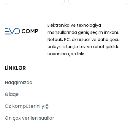
Elektronika və texnologiya
məhsullarında geniş seçim imkanı.
Notbuk, PC, aksesuar və daha çoxu
onlayn sifarişlə tez və rahat şəkildə
ünvanına çatdırılır.
LİNKLƏR
Haqqımızda
Əlaqə
Öz kompüterini yığ
Ən çox verilən suallar