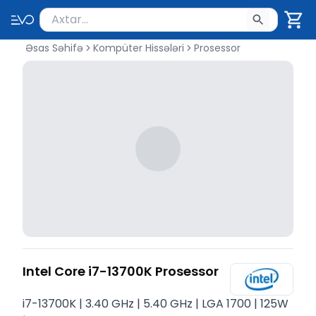
Məhsul axtar
Axtarış üçün ən azı 2 simvol yazın. Göndərmək üçü
Əsas Səhifə
Kompüter Hissələri
Prosessor
Intel Core i7-13700K Prosessor
i7-13700K | 3.40 GHz | 5.40 GHz | LGA 1700 | 125W