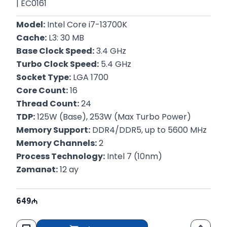
| EC0161
Model:
 Intel Core i7-13700K
Cache:
 L3: 30 MB
Base Clock Speed:
 3.4 GHz
Turbo Clock Speed:
 5.4 GHz
Socket Type:
 LGA 1700
Core Count:
 16
Thread Count:
 24
TDP:
 125W (Base), 253W (Max Turbo Power)
Memory Support:
 DDR4/DDR5, up to 5600 MHz
Memory Channels:
 2
Process Technology:
 Intel 7 (10nm)
Zəmanət:
 12 ay
649