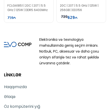
FCLGA1851 | 20C | 20T | 5.5
20C | 20T | 5.5 GHz | 125W |
GHz | 125W | DDR5 6400MHz
256GB | EE0156
739
629
759
Elektronika və texnologiya
məhsullarında geniş seçim imkanı.
Notbuk, PC, aksesuar və daha çoxu
onlayn sifarişlə tez və rahat şəkildə
ünvanına çatdırılır.
LİNKLƏR
Haqqımızda
Əlaqə
Öz kompüterini yığ