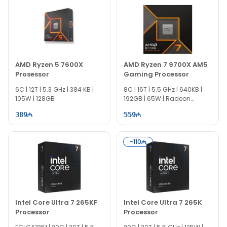
AMD Ryzen 5 7600X
AMD Ryzen 7 9700X AM5
Prosessor
Gaming Processor
6C | 12T | 5.3 GHz | 384 KB |
8C | 16T | 5.5 GHz | 640KB |
105W | 128GB
192GB | 65W | Radeon
Graphics
389
559
-
110
Intel Core Ultra 7 265KF
Intel Core Ultra 7 265K
Processor
Processor