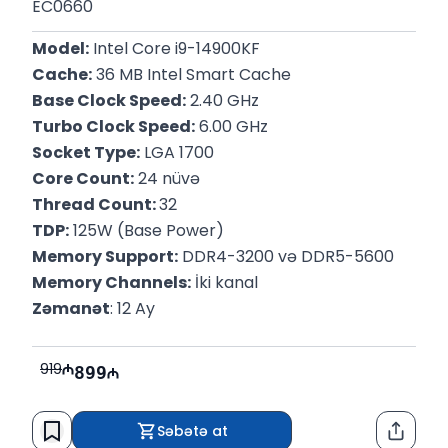
EC0660
Model:
 Intel Core i9-14900KF
Cache:
 36 MB Intel Smart Cache
Base Clock Speed:
 2.40 GHz
Turbo Clock Speed:
 6.00 GHz
Socket Type:
 LGA 1700
Core Count:
 24 nüvə
Thread Count: 
32
TDP:
 125W (Base Power)
Memory Support:
 DDR4-3200 və DDR5-5600
Memory Channels:
 İki kanal
Zəmanət
: 12 Ay
919
899
Səbətə at
Paylaş