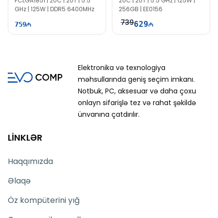
FCLGA1851 | 20C | 20T | 5.5
20C | 20T | 5.5 GHz | 125W |
GHz | 125W | DDR5 6400MHz
256GB | EE0156
739
629
759
Elektronika və texnologiya
məhsullarında geniş seçim imkanı.
Notbuk, PC, aksesuar və daha çoxu
onlayn sifarişlə tez və rahat şəkildə
ünvanına çatdırılır.
LİNKLƏR
Haqqımızda
Əlaqə
Öz kompüterini yığ