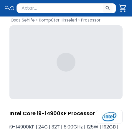
Məhsul axtar
Axtarış üçün ən azı 2 simvol yazın. Göndərmək üçü
Əsas Səhifə
Kompüter Hissələri
Prosessor
Intel Core i9-14900KF Processor
i9-14900KF | 24C | 32T | 6.00GHz | 125W | 192GB |