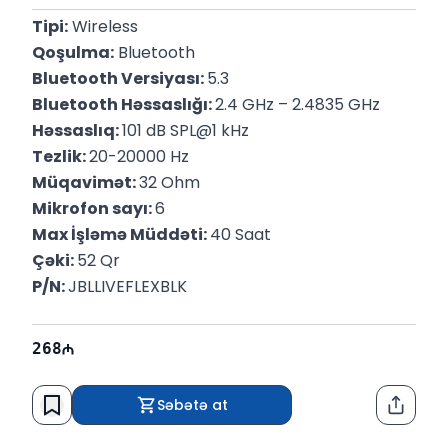
Tipi:
 Wireless
Qoşulma:
 Bluetooth
Bluetooth Versiyası: 
5.3
Bluetooth Həssaslığı: 
2.4 GHz – 2.4835 GHz
Həssaslıq: 
101 dB SPL@1 kHz
Tezlik: 
20-20000 Hz
Müqavimət: 
32 Ohm
Mikrofon sayı: 
6
Max İşləmə Müddəti: 
40 Saat
Çəki: 
52 Qr
P/N: 
JBLLIVEFLEXBLK
268
Səbətə at
Paylaş