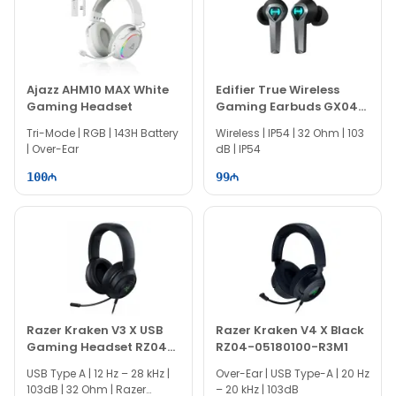
Ajazz AHM10 MAX White
Edifier True Wireless
Gaming Headset
Gaming Earbuds GX04
HECATE
Tri-Mode | RGB | 143H Battery
Wireless | IP54 | 32 Ohm | 103
| Over-Ear
dB | IP54
100
99
Razer Kraken V3 X USB
Razer Kraken V4 X Black
Gaming Headset RZ04-
RZ04-05180100-R3M1
03750300-R3M1
USB Type A | 12 Hz – 28 kHz |
Over-Ear | USB Type-A | 20 Hz
103dB | 32 Ohm | Razer
– 20 kHz | 103dB