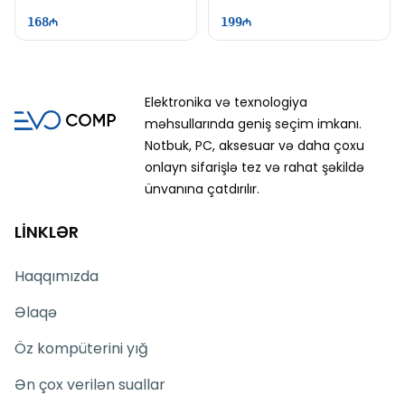
Chroma RGB
168
199
Elektronika və texnologiya
məhsullarında geniş seçim imkanı.
Notbuk, PC, aksesuar və daha çoxu
onlayn sifarişlə tez və rahat şəkildə
ünvanına çatdırılır.
LİNKLƏR
Haqqımızda
Əlaqə
Öz kompüterini yığ
Ən çox verilən suallar