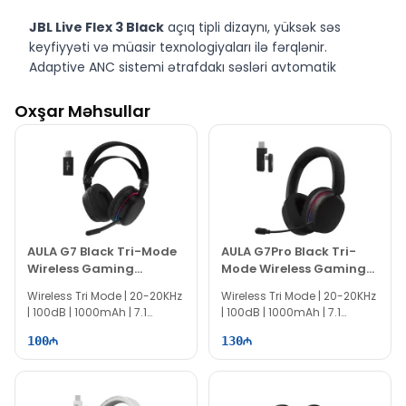
JBL Live Flex 3 Black
açıq tipli dizaynı, yüksək səs
keyfiyyəti və müasir texnologiyaları ilə fərqlənir.
Adaptive ANC sistemi ətrafdakı səsləri avtomatik
azaldaraq təmiz dinləmə təcrübəsi yaradır. JBL
Signature Sound texnologiyası dərin bas və aydın səs
Oxşar Məhsullar
təqdim edir. 50 saata qədər davam edən batareya
ömrü uzunmüddətli istifadəyə imkan verir. IP54 suya
davamlılıq və şık mavi dizaynla həm gündəlik, həm də
professional istifadə üçün mükəmməldir.
JBL Live Flex
3 Black
modelini Bakıda EvoComp mağazasında nəğd
və köçürmə yolu ilə əldə edə bilərsiniz.
AULA G7 Black Tri-Mode
AULA G7Pro Black Tri-
Wireless Gaming
Mode Wireless Gaming
Headset
Headset
Wireless Tri Mode | 20-20KHz
Wireless Tri Mode | 20-20KHz
| 100dB | 1000mAh | 7.1
| 100dB | 1000mAh | 7.1
Surround | 360° Mic
Surround | 360° Mic
100
130