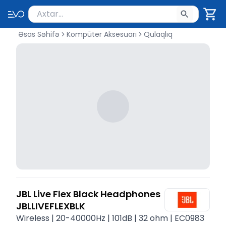
Məhsul axtar
Axtarış üçün ən azı 2 simvol yazın. Göndərmək üçü
Əsas Səhifə
Kompüter Aksesuarı
Qulaqlıq
JBL Live Flex Black Headphones
JBLLIVEFLEXBLK
Wireless | 20-40000Hz | 101dB | 32 ohm | EC0983