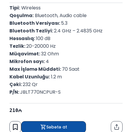
Tipi:
 Wireless
Qoşulma:
 Bluetooth, Audio cable
Bluetooth Versiyası: 
5.3
Bluetooth Tezliyi: 
2.4 GHz – 2.4835 GHz
Həssaslıq: 
100 dB
Tezlik: 
20-20000 Hz
Müqavimət: 
32 Ohm
Mikrofon sayı: 
4
Max İşləmə Müddəti: 
70 Saat
Kabel Uzunluğu:
 1.2 m
Çəki: 
232 Qr
P/N: 
JBLT770NCPUR-S
210
Səbətə at
Paylaş