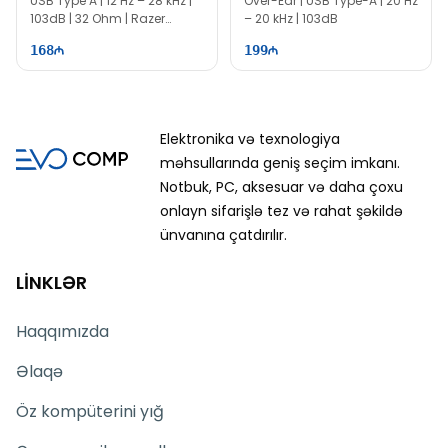
USB Type A | 12 Hz – 28 kHz |
Over-Ear | USB Type-A | 20 Hz
103dB | 32 Ohm | Razer
– 20 kHz | 103dB
Chroma RGB
168
199
Elektronika və texnologiya
məhsullarında geniş seçim imkanı.
Notbuk, PC, aksesuar və daha çoxu
onlayn sifarişlə tez və rahat şəkildə
ünvanına çatdırılır.
LİNKLƏR
Haqqımızda
Əlaqə
Öz kompüterini yığ