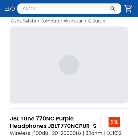
Məhsul axtar
Axtarış üçün ən azı 2 simvol yazın. Göndərmək üçü
Əsas Səhifə
Kompüter Aksesuarı
Qulaqlıq
JBL Tune 770NC Purple
Headphones JBLT770NCPUR-S
Wireless | 100dB | 20-20000Hz | 32ohm | EC1012