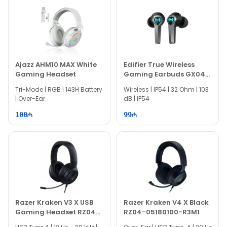
Ajazz AHM10 MAX White
Edifier True Wireless
Gaming Headset
Gaming Earbuds GX04
HECATE
Tri-Mode | RGB | 143H Battery
Wireless | IP54 | 32 Ohm | 103
| Over-Ear
dB | IP54
100
99
Razer Kraken V3 X USB
Razer Kraken V4 X Black
Gaming Headset RZ04-
RZ04-05180100-R3M1
03750300-R3M1