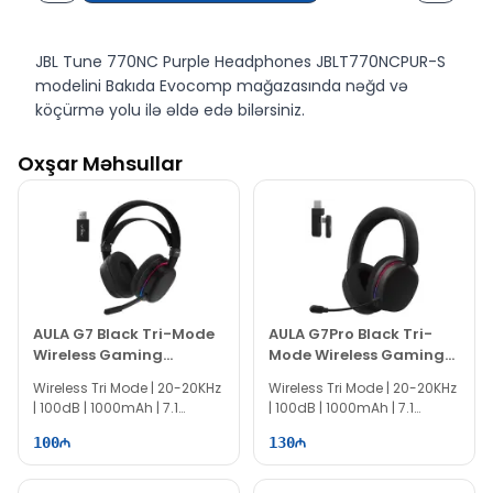
JBL Tune 770NC Purple Headphones JBLT770NCPUR-S
modelini Bakıda Evocomp mağazasında nəğd və
köçürmə yolu ilə əldə edə bilərsiniz.
Oxşar Məhsullar
AULA G7 Black Tri-Mode
AULA G7Pro Black Tri-
Wireless Gaming
Mode Wireless Gaming
Headset
Headset
Wireless Tri Mode | 20-20KHz
Wireless Tri Mode | 20-20KHz
| 100dB | 1000mAh | 7.1
| 100dB | 1000mAh | 7.1
Surround | 360° Mic
Surround | 360° Mic
100
130