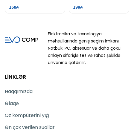
Chroma RGB
168
199
Elektronika və texnologiya
məhsullarında geniş seçim imkanı.
Notbuk, PC, aksesuar və daha çoxu
onlayn sifarişlə tez və rahat şəkildə
ünvanına çatdırılır.
LİNKLƏR
Haqqımızda
Əlaqə
Öz kompüterini yığ
Ən çox verilən suallar