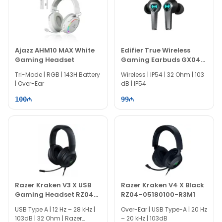
Ajazz AHM10 MAX White
Edifier True Wireless
Gaming Headset
Gaming Earbuds GX04
HECATE
Tri-Mode | RGB | 143H Battery
Wireless | IP54 | 32 Ohm | 103
| Over-Ear
dB | IP54
100
99
Razer Kraken V3 X USB
Razer Kraken V4 X Black
Gaming Headset RZ04-
RZ04-05180100-R3M1
03750300-R3M1
USB Type A | 12 Hz – 28 kHz |
Over-Ear | USB Type-A | 20 Hz
103dB | 32 Ohm | Razer
– 20 kHz | 103dB