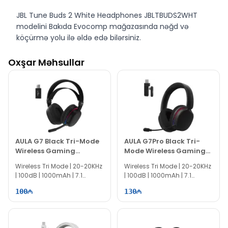
JBL Tune Buds 2 White Headphones JBLTBUDS2WHT
modelini Bakıda Evocomp mağazasında nəğd və
köçürmə yolu ilə əldə edə bilərsiniz.
Oxşar Məhsullar
AULA G7 Black Tri-Mode
AULA G7Pro Black Tri-
Wireless Gaming
Mode Wireless Gaming
Headset
Headset
Wireless Tri Mode | 20-20KHz
Wireless Tri Mode | 20-20KHz
| 100dB | 1000mAh | 7.1
| 100dB | 1000mAh | 7.1
Surround | 360° Mic
Surround | 360° Mic
100
130