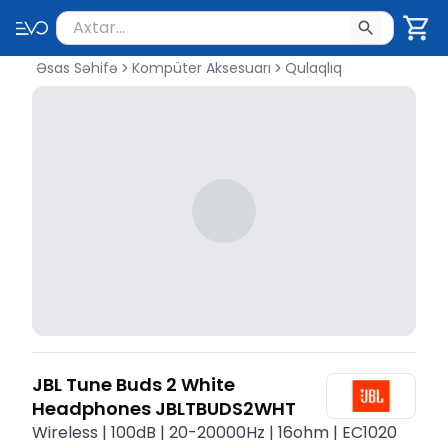
Məhsul axtar
Axtarış üçün ən azı 2 simvol yazın. Göndərmək üçü
Əsas Səhifə
Kompüter Aksesuarı
Qulaqlıq
JBL Tune Buds 2 White
Headphones JBLTBUDS2WHT
Wireless | 100dB | 20-20000Hz | 16ohm | EC1020