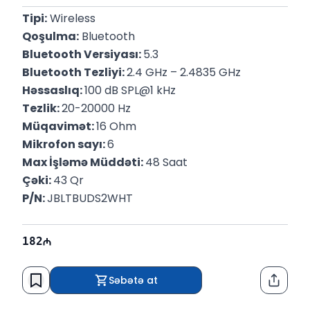
Tipi:
 Wireless
Qoşulma:
 Bluetooth
Bluetooth Versiyası: 
5.3
Bluetooth Tezliyi: 
2.4 GHz – 2.4835 GHz
Həssaslıq: 
100 dB SPL@1 kHz
Tezlik: 
20-20000 Hz
Müqavimət: 
16 Ohm
Mikrofon sayı: 
6
Max İşləmə Müddəti: 
48 Saat
Çəki: 
43 Qr
P/N: 
JBLTBUDS2WHT
182
Səbətə at
Paylaş