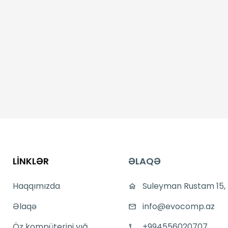
LİNKLƏR
ƏLAQƏ
Haqqımızda
Suleyman Rustam 15,
Əlaqə
info@evocomp.az
Öz kompüterini yığ
+994556020707