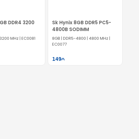
8GB DDR4 3200
Sk Hynix 8GB DDR5 PC5-
4800B SODIMM
 3200 MHz | EC0081
8GB | DDR5-4800 | 4800 MHz |
EC0077
149
Səbətə at
Səbətə at