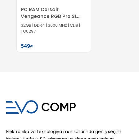
PC RAM Corsair
Vengeance RGB Pro SL
32GB
32GB | DDR4 | 3600 MHz | CL18 |
TG0297
549
Səbətə at
Elektronika və texnologiya məhsullarında geniş seçim