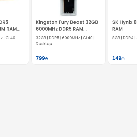
DR5
Kingston Fury Beast 32GB
SK Hynix 
MM RAM
6000MHz DDR5 RAM
RAM
-CQK
KF560C40BB-32
z | CL40
32GB | DDR5 | 6000MHz | CL40 |
8GB | DDR4 |
Desktop
799
149
ətə at
Səbətə at