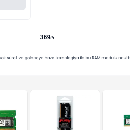
369
ək sürət və gələcəyə hazır texnologiya ilə bu RAM modulu noutbu