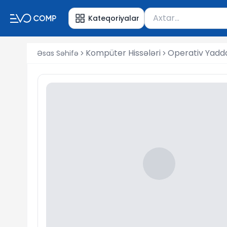
Məhsul axtar
Kateqoriyalar
Axtarış üçün ən azı 
Kompüter Hissələri
Operativ Yadd
Əsas Səhifə