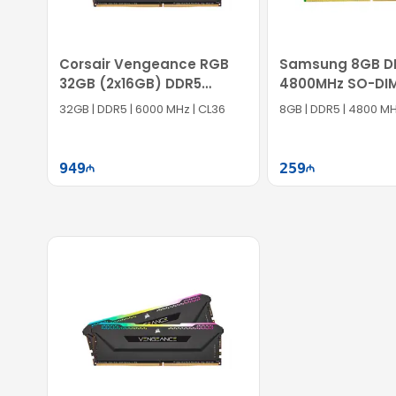
Corsair Vengeance RGB
Samsung 8GB D
32GB (2x16GB) DDR5
4800MHz SO-DI
6000MHz RAM
M425R1GB4BB0
32GB | DDR5 | 6000 MHz | CL36
8GB | DDR5 | 4800 MH
949
259
Səbətə at
Səb