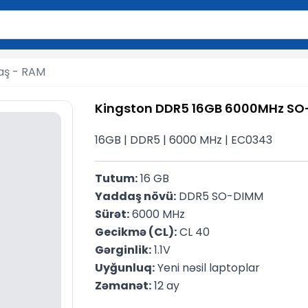
2 simvol yazın. Göndərmək üçün Enter düyməsini basın və y
aş - RAM
Kingston DDR5 16GB 6000MHz S
16GB | DDR5 | 6000 MHz | EC0343
Tutum:
 16 GB
Yaddaş növü:
 DDR5 SO-DIMM
Sürət:
 6000 MHz
Gecikmə (CL):
 CL 40
Gərginlik:
 1.1V
Uyğunluq:
 Yeni nəsil laptoplar
Zəmanət:
 12 ay