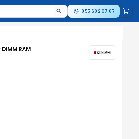
055 602 07 07
a nəticələr arasında keçid etmək üçün ox düymələrindən i
O-DIMM RAM