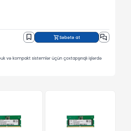
Səbətə at
k və kompakt sistemlər üçün çoxtapşırıqlı işlərdə