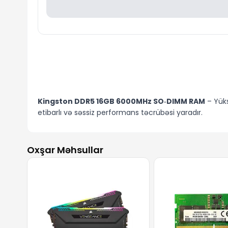
Kingston DDR5 16GB 6000MHz SO‑DIMM RAM
– Yüks
etibarlı və səssiz performans təcrübəsi yaradır.
Oxşar Məhsullar