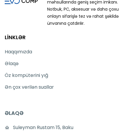
məhsullarında geniş seçim imkanı.
Notbuk, PC, aksesuar və daha çoxu
onlayn sifarişlə tez və rahat şəkildə
ünvanına çatdırılır.
LİNKLƏR
Haqqımızda
Əlaqə
Öz kompüterini yığ
Ən çox verilən suallar
ƏLAQƏ
Suleyman Rustam 15, Baku