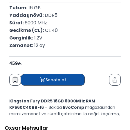
Tutum:
 16 GB
Yaddaş növü:
 DDR5
Sürət: 
6000 MHz
Gecikmə (CL):
 CL 40
Gərginlik:
 1.2V
Zəmanət:
 12 ay
459
Səbətə at
Paylaş
Kingston Fury DDR5 16GB 6000MHz RAM
KF560C40BB-16
– Bakıda
EvoComp
mağazasından
rəsmi zəmanət və sürətli çatdırılma ilə nəğd, köçürmə,
taksit və kreditlə ucuz qiymətə alın.
Oxşar Məhsullar
Kingston Fury DDR5 16GB 6000MHz RAM