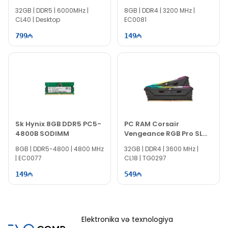
RAM KF560C40BB-32
32GB | DDR5 | 6000MHz |
8GB | DDR4 | 3200 MHz |
CL40 | Desktop
EC0081
799
149
Sk Hynix 8GB DDR5 PC5-
PC RAM Corsair
4800B SODIMM
Vengeance RGB Pro SL
32GB
8GB | DDR5-4800 | 4800 MHz
32GB | DDR4 | 3600 MHz |
| EC0077
CL18 | TG0297
149
549
Elektronika və texnologiya