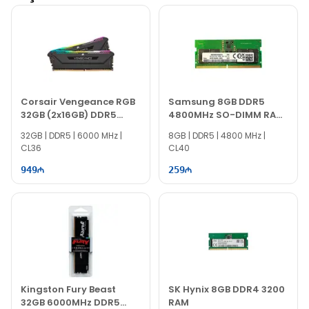
KF560C40BB-16
– Bakıda
EvoComp'dan
rəsmi
zəmanət və sürətli çatdırılma ilə nəğd, köçürmə, taksit
və kreditlə onlayn sifariş edin.
Corsair Vengeance RGB
Samsung 8GB DDR5
32GB (2x16GB) DDR5
4800MHz SO-DIMM RAM
6000MHz RAM
M425R1GB4BB0-CQK
32GB | DDR5 | 6000 MHz |
8GB | DDR5 | 4800 MHz |
CL36
CL40
949
259
Kingston Fury Beast
SK Hynix 8GB DDR4 3200
32GB 6000MHz DDR5
RAM