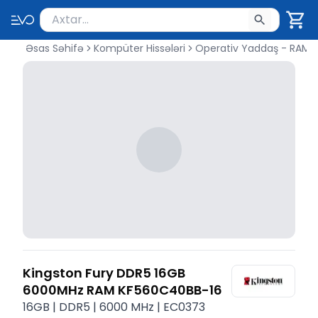
Məhsul axtar
Axtarış üçün ən azı 2 simvol yazın. Göndərmək üçü
Əsas Səhifə
Kompüter Hissələri
Operativ Yaddaş - RAM
Kingston Fury DDR5 16GB
6000MHz RAM KF560C40BB-16
16GB | DDR5 | 6000 MHz | EC0373