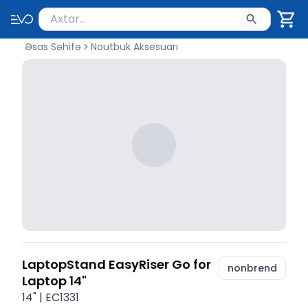
Məhsul axtar
Axtarış üçün ən azı 2 simvol yazın. Göndərmək üçü
Əsas Səhifə
Noutbuk Aksesuarı
LaptopStand EasyRiser Go for
nonbrend
Laptop 14"
14" | EC1331