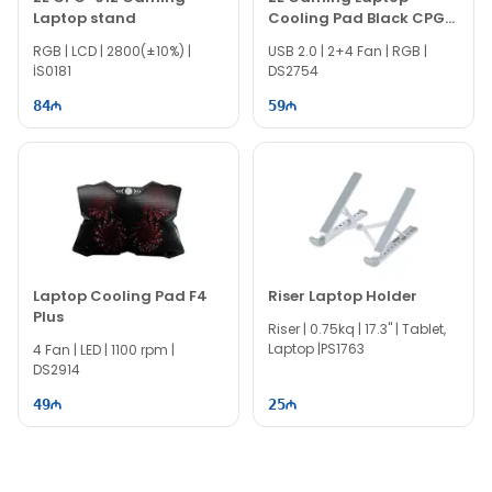
EVO comp mağazasından sifariş edildikdə sürətli və
Laptop stand
Cooling Pad Black CPG-
etibarlı çatdırılma ilə təchiz olunur. İndi alın və noutbuk
004
RGB | LCD | 2800(±10%) |
istifadənizi daha da rahatlaşdırın!
USB 2.0 | 2+4 Fan | RGB |
İS0181
DS2754
84
59
Laptop Cooling Pad F4
Riser Laptop Holder
Plus
Riser | 0.75kq | 17.3" | Tablet,
Laptop |PS1763
4 Fan | LED | 1100 rpm |
DS2914
49
25