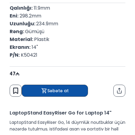
Qalınlığı:
 11.9mm
Eni:
 298.2mm
Uzunluğu: 
234.9mm
Rəng: 
Gümüşü
Material: 
Plastik
Ekranın:
 14"
P/N:
 K50421
47
Səbətə at
Paylaş
LaptopStand EasyRiser Go for Laptop 14"
LaptopStand EasyRiser Go, 14 düymlük noutbuklar üçün
nəzərdə tutulmuş, istifadəsi asan və portativ bir həll