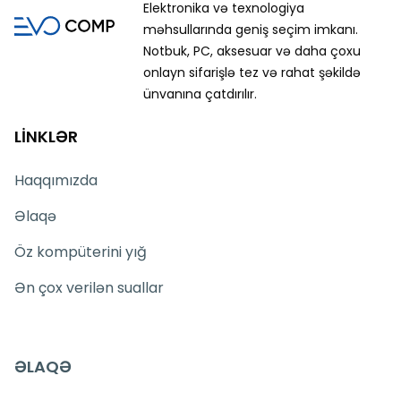
Elektronika və texnologiya
məhsullarında geniş seçim imkanı.
Notbuk, PC, aksesuar və daha çoxu
onlayn sifarişlə tez və rahat şəkildə
ünvanına çatdırılır.
LİNKLƏR
Haqqımızda
Əlaqə
Öz kompüterini yığ
Ən çox verilən suallar
ƏLAQƏ