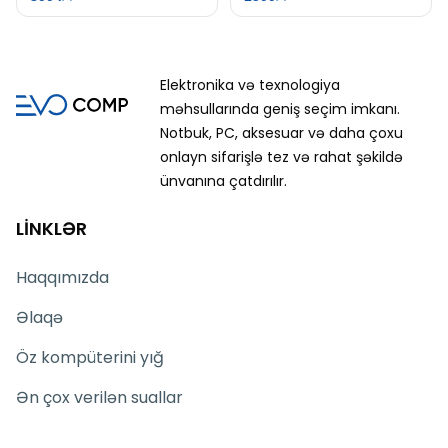
Elektronika və texnologiya
məhsullarında geniş seçim imkanı.
Notbuk, PC, aksesuar və daha çoxu
onlayn sifarişlə tez və rahat şəkildə
ünvanına çatdırılır.
LİNKLƏR
Haqqımızda
Əlaqə
Öz kompüterini yığ
Ən çox verilən suallar