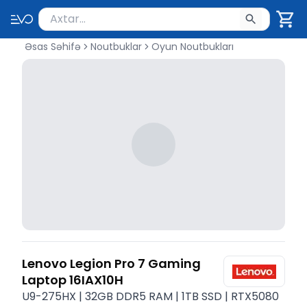
Məhsul axtar
Axtarış üçün ən azı 2 simvol yazın. Göndərmək üçü
Əsas Səhifə
Noutbuklar
Oyun Noutbukları
Lenovo Legion Pro 7 Gaming
Laptop 16IAX10H
U9-275HX | 32GB DDR5 RAM | 1TB SSD | RTX5080