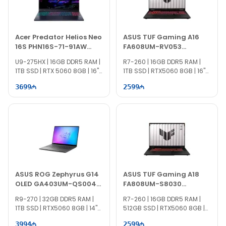
Acer Predator Helios Neo
ASUS TUF Gaming A16
16S PHN16S-71-91AW
FA608UM-RV053
NH.U0MAA.001
90NR0KV1-M005H0
U9-275HX | 16GB DDR5 RAM |
R7-260 | 16GB DDR5 RAM |
1TB SSD | RTX 5060 8GB | 16"
1TB SSD | RTX5060 8GB | 16"
WQXGA | 240Hz | Win11
WUXGA | 165Hz
3699
2599
ASUS ROG Zephyrus G14
ASUS TUF Gaming A18
OLED GA403UM-QS004
FA808UM-S8030
90NR0M81-M00270
90NR0NN1-M001M0
R9-270 | 32GB DDR5 RAM |
R7-260 | 16GB DDR5 RAM |
1TB SSD | RTX5060 8GB | 14"
512GB SSD | RTX5060 8GB |
3K | 120Hz
18" WUXGA | 144Hz
3994
2599