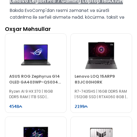
Lenovo Legion Pro 7 Gaming Laptop 16IAX10H
Bakıda EvoComp'dan rəsmi zəmanət və sürətli
çatdırılma ilə sərfəli qiymətə nəğd, köçürmə, taksit və
kreditlə alın.
Oxşar Məhsullar
ASUS ROG Zephyrus G14
Lenovo LOQ 15ARP9
OLED GA403WP-QS034
83JC00H0RK
90NR0LW1-M00220
Ryzen AI 9 HX 370 | 16GB
R7-7435HS | 16GB DDR5 RAM
DDR5 RAM | 1TB SSD |
| 512GB SSD | RTX4060 8GB |
RTX5070 8GB | 14" 3K | OLED |
15.6″ FHD | 144Hz
4548
2199
120Hz