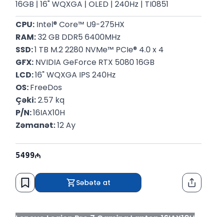
16GB | 16" WQXGA | OLED | 240Hz | TI0851
CPU:
 Intel® Core™ U9-275HX
RAM:
 32 GB DDR5 6400MHz
SSD: 
1 TB M.2 2280 NVMe™ PCIe® 4.0 x 4
GFX:
 NVIDIA GeForce RTX 5080 16GB
LCD: 
16" WQXGA IPS 240Hz
OS: 
FreeDos
Çəki:
 2.57 kq
P/N: 
16IAX10H
Zəmanət:
 12 Ay
5499
Səbətə at
Paylaş