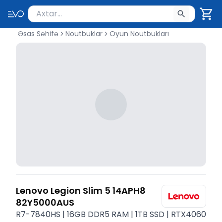
Məhsul axtar
Axtarış üçün ən azı 2 simvol yazın. Göndərmək üçü
Əsas Səhifə
Noutbuklar
Oyun Noutbukları
Lenovo Legion Slim 5 14APH8
82Y5000AUS
R7-7840HS | 16GB DDR5 RAM | 1TB SSD | RTX4060