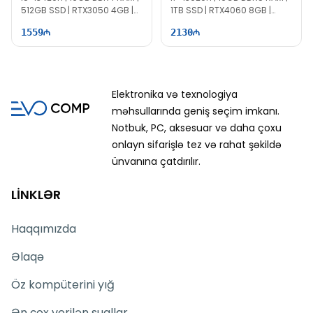
512GB SSD | RTX3050 4GB |
1TB SSD | RTX4060 8GB |
15.6" FHD | 144Hz | Win11
15.6″ FHD | 144Hz
1559
2130
Elektronika və texnologiya
məhsullarında geniş seçim imkanı.
Notbuk, PC, aksesuar və daha çoxu
onlayn sifarişlə tez və rahat şəkildə
ünvanına çatdırılır.
LİNKLƏR
Haqqımızda
Əlaqə
Öz kompüterini yığ
Ən çox verilən suallar