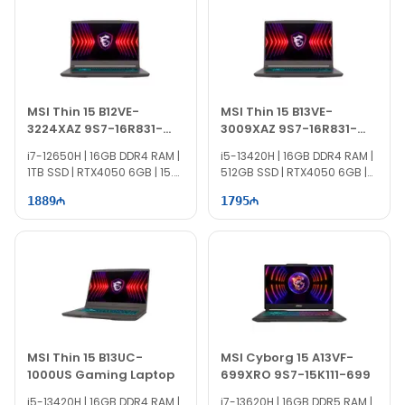
istifadə üçün optimallaşdırılıb.
Lenovo Legion Slim 5 14APH8
modelini
Evo Comp
mağazasında həm nəğd, həm də köçürmə yolu ilə
rahat şəkildə əldə edə bilərsiniz.
MSI Thin 15 B12VE-
MSI Thin 15 B13VE-
3224XAZ 9S7-16R831-
3009XAZ 9S7-16R831-
3224
3009
i7-12650H | 16GB DDR4 RAM |
i5-13420H | 16GB DDR4 RAM |
1TB SSD | RTX4050 6GB | 15.6"
512GB SSD | RTX4050 6GB |
FHD | 144Hz
15.6" FHD | 144Hz
1889
1795
MSI Thin 15 B13UC-
MSI Cyborg 15 A13VF-
1000US Gaming Laptop
699XRO 9S7-15K111-699
i5-13420H | 16GB DDR4 RAM |
i7-13620H | 16GB DDR5 RAM |