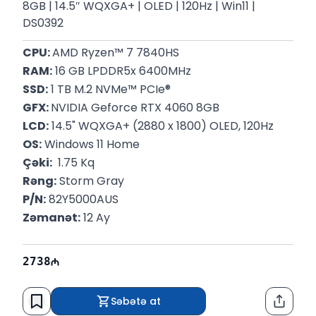
8GB | 14.5″ WQXGA+ | OLED | 120Hz | Win11 |
DS0392
CPU: 
AMD Ryzen™ 7 7840HS
RAM:
 16 GB LPDDR5x 6400MHz
SSD:
 1 TB M.2 NVMe™ PCIe®
GFX: 
NVIDIA Geforce RTX 4060 8GB
LCD:
 14.5" WQXGA+ (2880 x 1800) OLED, 120Hz
OS:
 Windows 11 Home
Çəki:
  1.75 Kq
Rəng:
 Storm Gray
P/N:
 82Y5000AUS
Zəmanət:
 12 Ay
2738
Səbətə at
Paylaş