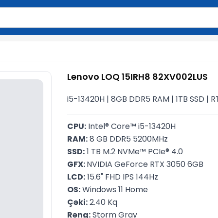
2 simvol yazın. Göndərmək üçün Enter düyməsini basın və y
Lenovo LOQ 15IRH8 82XV002LUS
i5-13420H | 8GB DDR5 RAM | 1TB SSD | RT
CPU:
 Intel® Core™ i5-13420H
RAM:
 8 GB DDR5 5200MHz
SSD:
 1 TB M.2 NVMe™ PCIe® 4.0
GFX: 
NVIDIA GeForce RTX 3050 6GB
LCD:
 15.6" FHD IPS 144Hz
OS:
 Windows 11 Home
Çəki:
 2.40 Kq
Rəng:
 Storm Gray