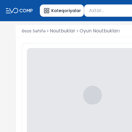
Məhsul axtar
Kateqoriyalar
Axtarış üçün ən azı 
Noutbuklar
Oyun Noutbukları
Əsas Səhifə