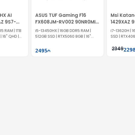
 HX AI
ASUS TUF Gaming F16
Msi Katan
Z 9S7-
FX608JM-RV002 90NR0MI1-
1429XAZ 9
M002V0
5 RAM | 1TB
i5-13450HX | 16GB DDR5 RAM |
i7-13620H | 
| 16" QHD |
512GB SSD | RTX5060 8GB | 16"
SSD | RTX4060
FHD+ | 165Hz
144Hz
2349
229
2495
ətə at
Səbətə at