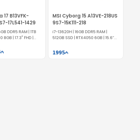
a 17 B13VFK-
MSI Cyborg 15 A13VE-218US
S7-17L541-1429
9S7-15K111-218
16GB DDR5 RAM | 1TB
i7-13620H | 16GB DDR5 RAM |
 8GB | 17.3" FHD |
512GB SSD | RTX4050 6GB | 15.6″
FHD | 144Hz | Win11
8
1995
Səbətə at
Səbətə at