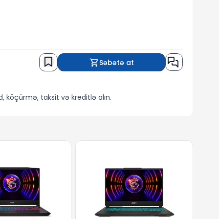
Səbətə at
 köçürmə, taksit və kreditlə alın.