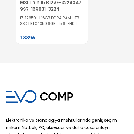
MSI Thin 15 B12VE-3224XAZ
9S7-16R831-3224
i7-12650H | 16GB DDR4 RAM | 1TB
SSD | RTX4050 6GB | 15.6" FHD |
144Hz
1889
Səbətə at
Elektronika və texnologiya məhsullarında geniş seçim
imkanı. Notbuk, PC, aksesuar və daha çoxu onlayn