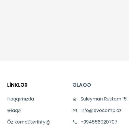
LİNKLƏR
ƏLAQƏ
Haqqımızda
Suleyman Rustam 15,
Əlaqə
info@evocomp.az
Öz kompüterini yığ
+994556020707