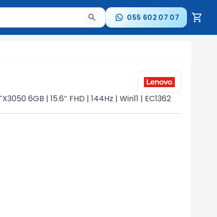
055 602 07 07
a nəticələr arasında keçid etmək üçün ox düymələrindən i
X3050 6GB | 15.6″ FHD | 144Hz | Win11 | EC1362