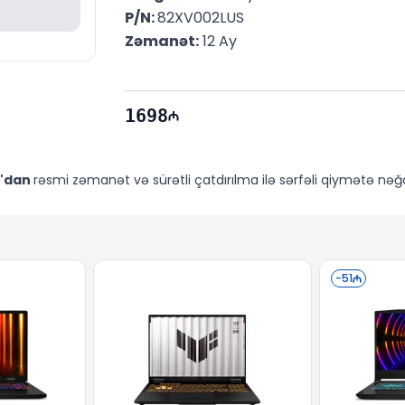
P/N: 
82XV002LUS
Zəmanət:
 12 Ay
1698
'dan
rəsmi zəmanət və sürətli çatdırılma ilə sərfəli qiymətə nəğd,
-
51