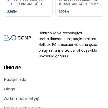
1TB SSD | Intel Arc | 14" 3K |
1TB SSD | Arc | 14" 3K | Touch |
120Hz
144Hz | Win11
2295
3998
Elektronika və texnologiya
məhsullarında geniş seçim imkanı.
Notbuk, PC, aksesuar və daha çoxu
onlayn sifarişlə tez və rahat şəkildə
ünvanına çatdırılır.
LİNKLƏR
Haqqımızda
Əlaqə
Öz kompüterini yığ