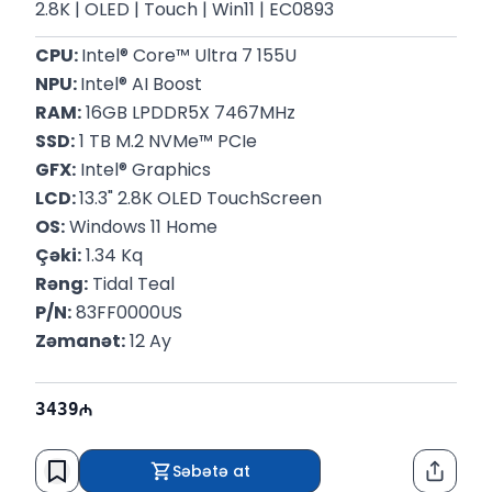
2.8K | OLED | Touch | Win11 | EC0893
CPU: 
Intel® Core™ Ultra 7 155U
NPU: 
Intel® AI Boost
RAM:
 16GB LPDDR5X 7467MHz
SSD:
 1 TB M.2 NVMe™ PCIe
GFX:
 Intel® Graphics 
LCD: 
13.3" 2.8K OLED TouchScreen
OS:
 Windows 11 Home
Çəki:
 1.34 Kq
Rəng:
 Tidal Teal
P/N:
 83FF0000US
Zəmanət:
 12 Ay
3439
Səbətə at
Paylaş