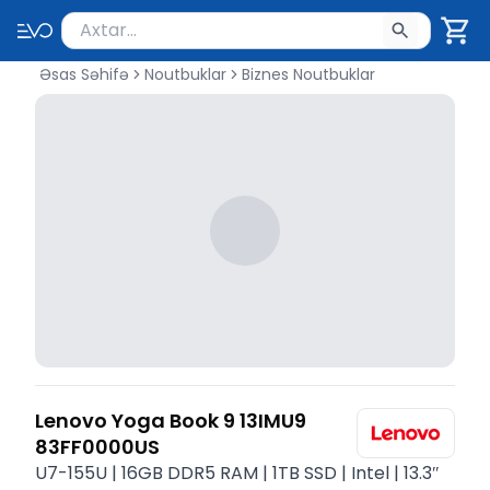
Məhsul axtar
Axtarış üçün ən azı 2 simvol yazın. Göndərmək üçü
Əsas Səhifə
Noutbuklar
Biznes Noutbuklar
Lenovo Yoga Book 9 13IMU9
83FF0000US
U7-155U | 16GB DDR5 RAM | 1TB SSD | Intel | 13.3″