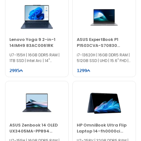
Lenovo Yoga 9 2-in-1
ASUS ExpertBook P1
14IMH9 83AC0061RK
P1503CVA-S70830
90NX0881-M00X90
U7-155H | 16GB DDR5 RAM |
i7-13620H | 16GB DDR5 RAM |
1TB SSD | Intel Arc | 14"
512GB SSD | UHD | 15.6" FHD |
WQXGA+ | Touch | 120Hz |
60Hz
2995
1299
Win11
ASUS Zenbook 14 OLED
HP OmniBook Ultra Flip
UX3405MA-PP894
Laptop 14-fh0000ci
90NB11R1-M01JU0
B54Z8EA
U7-155H | 16GB DDR5 RAM |
U7-258V | 32GB DDR5 RAM |