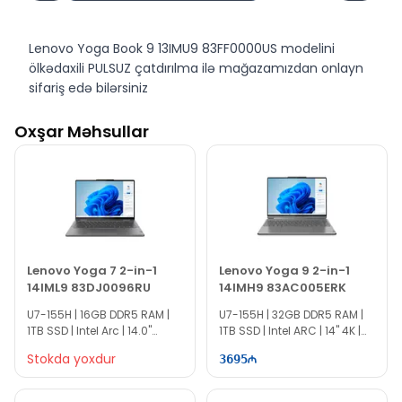
Lenovo Yoga Book 9 13IMU9 83FF0000US modelini
ölkədaxili PULSUZ çatdırılma ilə mağazamızdan onlayn
sifariş edə bilərsiniz
Lenovo Yoga Book 9 13IMU9 83FF0000US modelini
Oxşar Məhsullar
Bakıda Evocomp mağazasında nəğd və köçürmə yolu
ilə əldə edə bilərsiniz.
Lenovo Yoga 7 2-in-1
Lenovo Yoga 9 2-in-1
14IML9 83DJ0096RU
14IMH9 83AC005ERK
U7-155H | 16GB DDR5 RAM |
U7-155H | 32GB DDR5 RAM |
1TB SSD | Intel Arc | 14.0"
1TB SSD | Intel ARC | 14" 4K |
WUXGA | | Touch | 60Hz |
Touch | 60Hz | Win11
Stokda yoxdur
3695
Win11