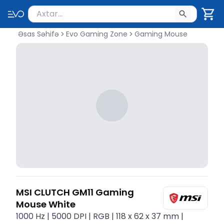
Məhsul axtar
Axtarış üçün ən azı 2 simvol yazın. Göndərmək üçü
Əsas Səhifə
Evo Gaming Zone
Gaming Mouse
MSI CLUTCH GM11 Gaming
Mouse White
1000 Hz | 5000 DPI | RGB | 118 x 62 x 37 mm |