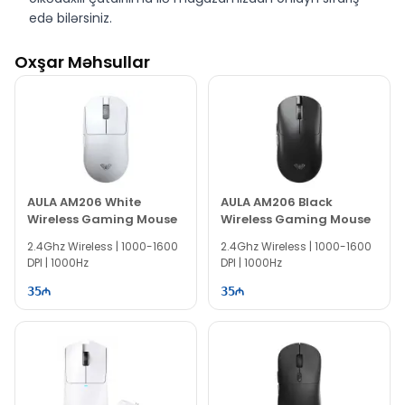
edə bilərsiniz.
MSI CLUTCH GM11 Gaming Mouse White modelini
Oxşar Məhsullar
Bakıda EvoComp mağazasında nəğd və köçürmə yolu
ilə əldə edə bilərsiniz.
AULA AM206 White
AULA AM206 Black
Wireless Gaming Mouse
Wireless Gaming Mouse
2.4Ghz Wireless | 1000-1600
2.4Ghz Wireless | 1000-1600
DPI | 1000Hz
DPI | 1000Hz
35
35