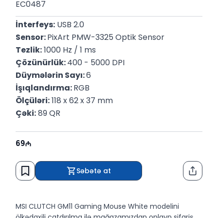
EC0487
İnterfeys:
 USB 2.0
Sensor: 
PixArt PMW-3325 Optik Sensor
Tezlik:
 1000 Hz / 1 ms
Çözünürlük: 
400 - 5000 DPI
Düymələrin Sayı: 
6
İşıqlandırma: 
RGB
Ölçüləri:
 118 x 62 x 37 mm
Çəki:
 89 QR
69
Səbətə at
Paylaş
MSI CLUTCH GM11 Gaming Mouse White modelini
ölkədaxili çatdırılma ilə mağazamızdan onlayn sifariş