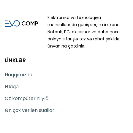
Elektronika və texnologiya
məhsullarında geniş seçim imkanı.
Notbuk, PC, aksesuar və daha çoxu
onlayn sifarişlə tez və rahat şəkildə
ünvanına çatdırılır.
LİNKLƏR
Haqqımızda
Əlaqə
Öz kompüterini yığ
Ən çox verilən suallar