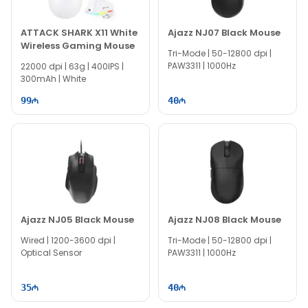
ATTACK SHARK X11 White
Ajazz NJ07 Black Mouse
Wireless Gaming Mouse
Tri-Mode | 50-12800 dpi |
PAW3311 | 1000Hz
22000 dpi | 63g | 400IPS |
300mAh | White
99
40
Ajazz NJ05 Black Mouse
Ajazz NJ08 Black Mouse
Wired | 1200-3600 dpi |
Tri-Mode | 50-12800 dpi |
Optical Sensor
PAW3311 | 1000Hz
35
40