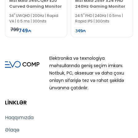
MSI MAG 345CQRF E20
MSI MAG 255F X24 FHD
Curved Gaming Monitor
240Hz Gaming Monitor
34" UWQHD | 200Hz | Rapid
24.5" FHD | 240Hz | 0.5ms |
VA | 0.5 ms | 300nits
Rapid IPS | 300nits
799
749
349
Elektronika və texnologiya
məhsullarında geniş seçim imkanı.
Notbuk, PC, aksesuar və daha çoxu
onlayn sifarişlə tez və rahat şəkildə
ünvanına çatdırılır.
LİNKLƏR
Haqqımızda
Əlaqə