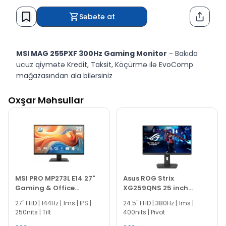
Səbətə at
Paylaş
MSI MAG 255PXF 300Hz Gaming Monitor
- Bakıda
ucuz qiymətə Kredit, Taksit, Köçürmə ilə EvoComp
mağazasından ala bilərsiniz
MSI MAG 255PXF 300Hz Gaming Monitor
- Bakıda
Oxşar Məhsullar
EvoComp mağazasından Taksit Birkart, Tamkart,
Köçürmə və Kredit ilə əldə edə bilərsiniz
MSI MAG 255PXF 300Hz Gaming Monitor
- Rəsmi
zəmanət və sürətli çatdırılma ilə EvoComp
mağazasından onlayn sifariş edə bilərsiniz.
MSI PRO MP273L E14 27"
Asus ROG Strix
Gaming & Office
XG259QNS 25 inch
Monitor
380Hz Gaming Monitor
27" FHD | 144Hz | 1ms | IPS |
24.5" FHD | 380Hz | 1ms |
250nits | Tilt
400nits | Pivot