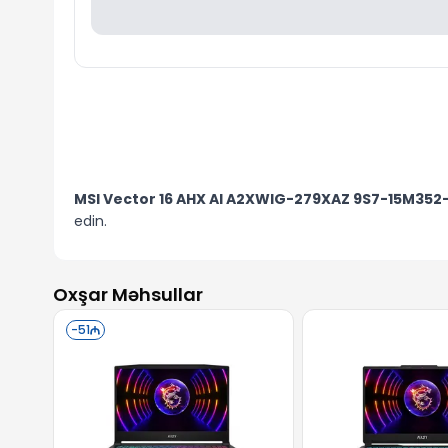
MSI Vector 16 AHX AI A2XWIG-279XAZ 9S7-15M352
edin.
Oxşar Məhsullar
-
51