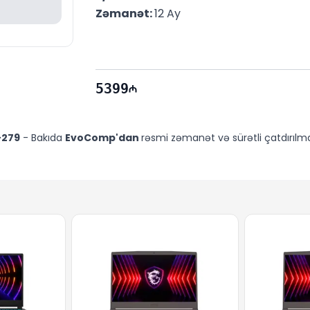
Zəmanət: 
12 Ay
5399
-279
- Bakıda
EvoComp'dan
rəsmi zəmanət və sürətli çatdırılma