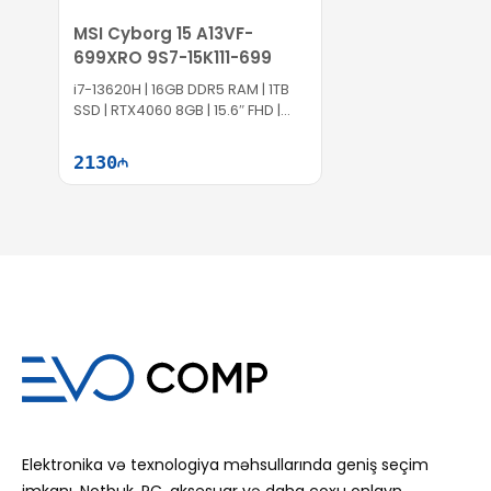
MSI Cyborg 15 A13VF-
699XRO 9S7-15K111-699
i7-13620H | 16GB DDR5 RAM | 1TB
SSD | RTX4060 8GB | 15.6″ FHD |
144Hz
2130
Səbətə at
Elektronika və texnologiya məhsullarında geniş seçim