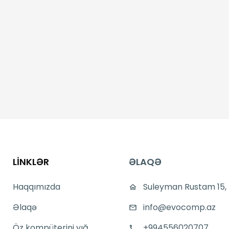
LİNKLƏR
ƏLAQƏ
Haqqımızda
Suleyman Rustam 15,
Əlaqə
info@evocomp.az
Öz kompüterini yığ
+994556020707