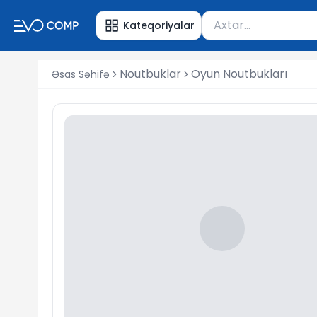
Məhsul axtar
Kateqoriyalar
Axtarış üçün ən azı 
Noutbuklar
Oyun Noutbukları
Əsas Səhifə