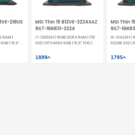
13VE-218US
MSI Thin 15 B12VE-3224XAZ
MSI Thin 
9S7-16R831-3224
9S7-16R83
5 RAM |
i7-12650H | 16GB DDR4 RAM | 1TB
i5-13420H | 16G
6GB | 15.6″
SSD | RTX4050 6GB | 15.6" FHD |
512GB SSD | 
144Hz
FHD | 144Hz
1889
1795
ətə at
Səbətə at