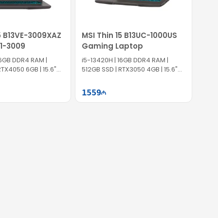
15 B13VE-3009XAZ
MSI Thin 15 B13UC-1000US
1-3009
Gaming Laptop
B DDR4 RAM |
i5-13420H | 16GB DDR4 RAM |
RTX4050 6GB | 15.6"
512GB SSD | RTX3050 4GB | 15.6"
FHD | 144Hz | Win11
1559
Səbətə at
Səbətə at