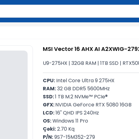
2 simvol yazın. Göndərmək üçün Enter düyməsini basın və y
MSI Vector 16 AHX AI A2XWIG-27
U9-275HX | 32GB RAM | 1TB SSD | RTX5080
CPU:
 Intel Core Ultra 9 275HX
RAM:
 32 GB DDR5 5600MHz
SSD: 
1 TB M.2 NVMe™ PCIe®
GFX: 
NVIDIA GeForce RTX 5080 16GB
LCD:
 16" QHD IPS 240Hz
OS:
 Windows 11 Pro
Çəki:
 2.70 Kq
P/N:
 9S7-15M352-279