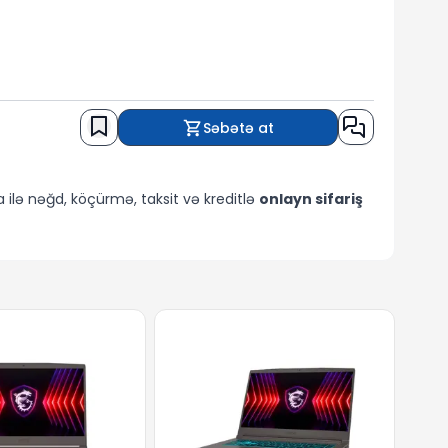
Səbətə at
 ilə nəğd, köçürmə, taksit və kreditlə
onlayn sifariş