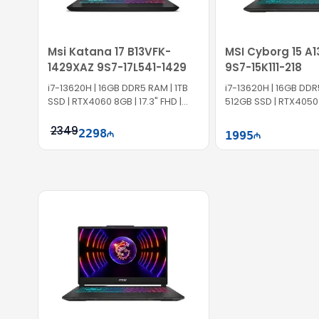
Msi Katana 17 B13VFK-
MSI Cyborg 15 A
1429XAZ 9S7-17L541-1429
9S7-15K111-218
i7-13620H | 16GB DDR5 RAM | 1TB
i7-13620H | 16GB DDR
SSD | RTX4060 8GB | 17.3" FHD |
512GB SSD | RTX4050 
144Hz
FHD | 144Hz | Win11
2349
2298
1995
Səbətə at
Səb