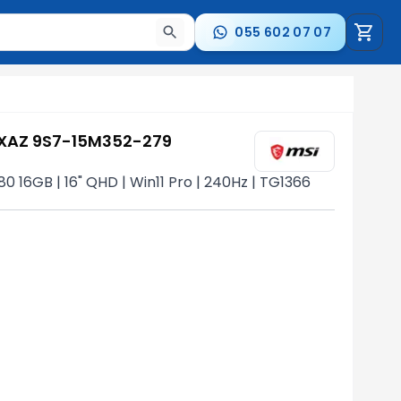
055 602 07 07
a nəticələr arasında keçid etmək üçün ox düymələrindən i
9XAZ 9S7-15M352-279
 16GB | 16" QHD | Win11 Pro | 240Hz | TG1366