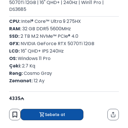
5070Ti 12GB | 16" QHD+ | 240Hz | Win11 Pro |
DS3685
CPU: 
Intel® Core™ Ultra 9 275HX
RAM:
 32 GB DDR5 5600MHz
SSD:
 2 TB M.2 NVMe™ PCIe® 4.0
GFX: 
NVIDIA GeForce RTX 5070Ti 12GB
LCD:
 16" QHD+ IPS 240Hz
OS: 
Windows 11 Pro
Çəki: 
2.7 Kq
Rəng: 
Cosmo Gray
Zəmanət:
 12 Ay
4335
Səbətə at
Paylaş