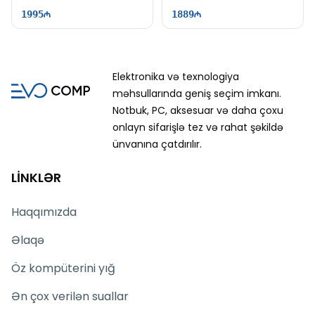
15.6″ FHD | 144Hz | Win11
FHD | 144Hz
1995
1889
Elektronika və texnologiya
məhsullarında geniş seçim imkanı.
Notbuk, PC, aksesuar və daha çoxu
onlayn sifarişlə tez və rahat şəkildə
ünvanına çatdırılır.
LİNKLƏR
Haqqımızda
Əlaqə
Öz kompüterini yığ
Ən çox verilən suallar