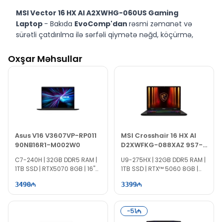
MSI Vector 16 HX AI A2XWHG-060US Gaming
Laptop
- Bakıda
EvoComp'dan
rəsmi zəmanət və
sürətli çatdırılma ilə sərfəli qiymətə nəğd, köçürmə,
taksit və kreditlə alın.
Oxşar Məhsullar
Asus V16 V3607VP-RP011
MSI Crosshair 16 HX AI
90NB16R1-M002W0
D2XWFKG-088XAZ 9S7-
15P421-088
C7-240H | 32GB DDR5 RAM |
U9-275HX | 32GB DDR5 RAM |
1TB SSD | RTX5070 8GB | 16"
1TB SSD | RTX™ 5060 8GB |
WUXGA | 144Hz
16" QHD | 240Hz
3490
3399
-
51