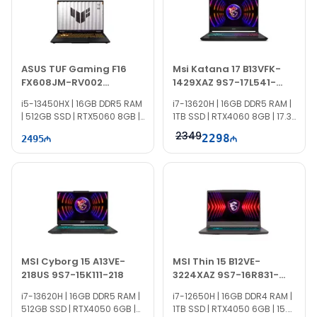
ASUS TUF Gaming F16
Msi Katana 17 B13VFK-
FX608JM-RV002
1429XAZ 9S7-17L541-
90NR0MI1-M002V0
1429
i5-13450HX | 16GB DDR5 RAM
i7-13620H | 16GB DDR5 RAM |
| 512GB SSD | RTX5060 8GB |
1TB SSD | RTX4060 8GB | 17.3"
16" FHD+ | 165Hz
FHD | 144Hz
2349
2298
2495
MSI Cyborg 15 A13VE-
MSI Thin 15 B12VE-
218US 9S7-15K111-218
3224XAZ 9S7-16R831-
3224
i7-13620H | 16GB DDR5 RAM |
i7-12650H | 16GB DDR4 RAM |
512GB SSD | RTX4050 6GB |
1TB SSD | RTX4050 6GB | 15.6"