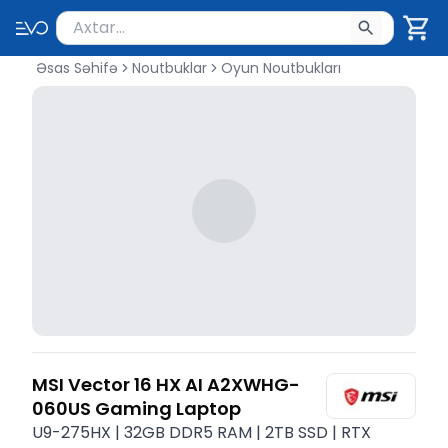
Məhsul axtar
Axtarış üçün ən azı 2 simvol yazın. Göndərmək üçü
Əsas Səhifə
Noutbuklar
Oyun Noutbukları
MSI Vector 16 HX AI A2XWHG-
060US Gaming Laptop
U9-275HX | 32GB DDR5 RAM | 2TB SSD | RTX