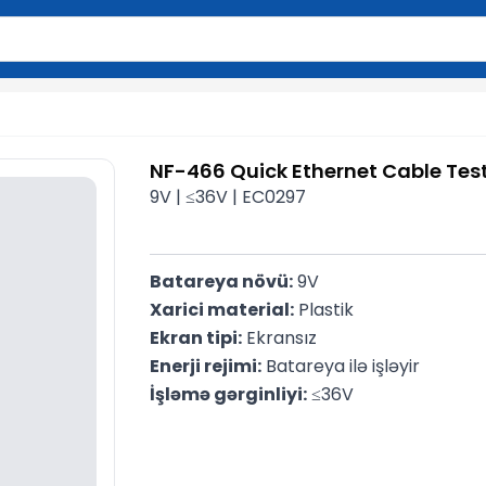
2 simvol yazın. Göndərmək üçün Enter düyməsini basın və y
NF-466 Quick Ethernet Cable Test
9V | ≤36V | EC0297
Batareya növü:
 9V
Xarici material:
 Plastik
Ekran tipi:
 Ekransız
Enerji rejimi:
 Batareya ilə işləyir
İşləmə gərginliyi:
 ≤36V