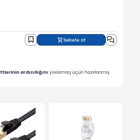
Səbətə at
lərinin ardıcıllığını
yoxlamaq üçün hazırlanmış
də rahat istifadəyə imkan verir.
Ekransız sadə
ihaz təhlükəsiz şəkildə işləyir və kabellərə zərər
ət və montajçılar üçün əvəzolunmaz köməkçidir.