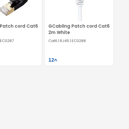
Patch cord Cat6
GCabling Patch cord Cat6
2m White
| EC0287
Cat6 | RJ45 | EC0288
12
Səbətə at
Səbətə at