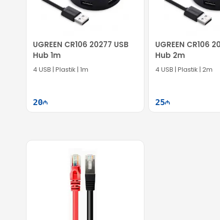
UGREEN CR106 20277 USB
UGREEN CR106 2
Hub 1m
Hub 2m
4 USB | Plastik | 1m
4 USB | Plastik | 2m
20
25
Səbətə at
Səb