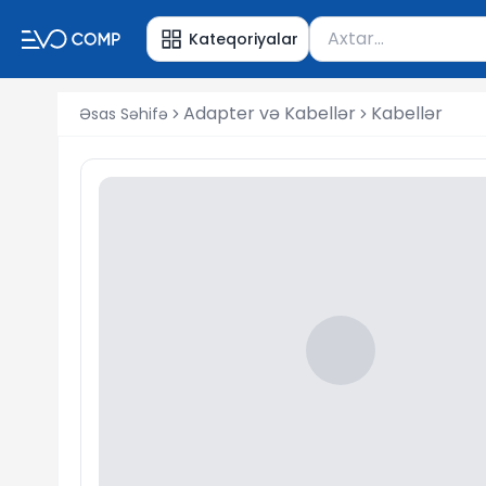
Məhsul axtar
Kateqoriyalar
Axtarış üçün ən azı 
Adapter və Kabellər
Kabellər
Əsas Səhifə