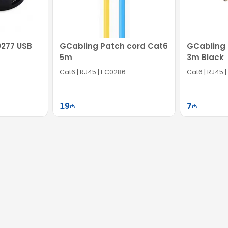
0277 USB
GCabling Patch cord Cat6
GCabling 
5m
3m Black
Cat6 | RJ45 | EC0286
Cat6 | RJ45 
19
7
ətə at
Səbətə at