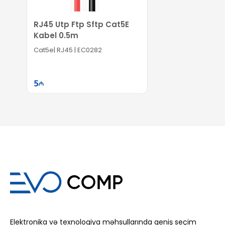
RJ45 Utp Ftp Sftp Cat5E
Kabel 0.5m
Cat5e| RJ45 | EC0282
5
Səbətə at
Elektronika və texnologiya məhsullarında geniş seçim