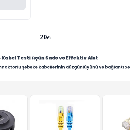
20
Kabel Testi üçün Sadə və Effektiv Alət
nektorlu şəbəkə kabellərinin düzgünlüyünü və bağlantı xətt
hitdə — ofisdə, texniki xidmət sahələrində və ya montaj prosesin
v olub-olmadığını sürətlə aşkarlamaq mümkündür.
 aləti portativ və dayanıqlı edir.
İşləmə gərginliyi ≤36V
olmaqla, c
ı üçün
etibarlı, praktiki və qənaətcil
bir seçimdir. Texniki hey