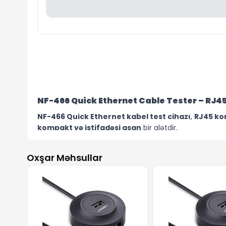
NF-466 Quick Ethernet Cable Tester – RJ45 
NF-466 Quick Ethernet kabel test cihazı
,
RJ45 kon
kompakt və istifadəsi asan
bir alətdir.
Cihaz
9V batareya ilə işləyir
, bu da onu istənilən mü
göstərici işıqları
vasitəsilə kabel bağlantısında səh
Oxşar Məhsullar
Korpus
yüngül plastik materialdan
hazırlanıb, bu da
vermədən test aparmağa imkan verir.
NF-466
— gündəlik şəbəkə bağlantılarının yoxlanmas