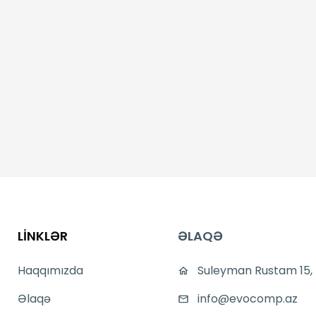
LİNKLƏR
ƏLAQƏ
Haqqımızda
Suleyman Rustam 15,
Əlaqə
info@evocomp.az