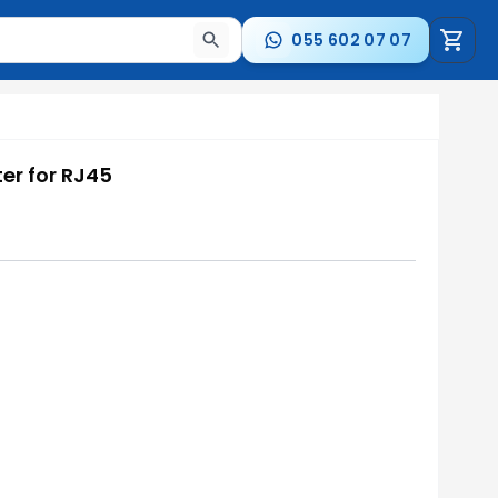
055 602 07 07
a nəticələr arasında keçid etmək üçün ox düymələrindən i
er for RJ45