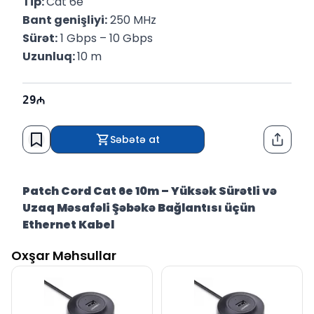
Tip: 
Cat 6e
Bant genişliyi:
 250 MHz
Sürət:
 1 Gbps – 10 Gbps
Uzunluq: 
10 m
29
Səbətə at
Paylaş
Patch Cord Cat 6e 10m – Yüksək Sürətli və
Uzaq Məsafəli Şəbəkə Bağlantısı üçün
Ethernet Kabel
Patch Cord Cat 6e (10 metr)
– kompüter, router,
Oxşar Məhsullar
modem, switch və digər şəbəkə avadanlıqları arasında
sürətli və sabit Ethernet bağlantısı
təmin etmək
üçün nəzərdə tutulmuş
uzunmüddətli istifadə üçün
etibarlı kabeldir
.