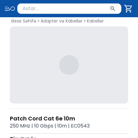
Məhsul axtar
Axtarış üçün ən azı 2 simvol yazın. Göndərmək üçü
Əsas Səhifə
Adapter və Kabellər
Kabellər
Patch Cord Cat 6e 10m
250 MHz | 10 Gbps | 10m | EC0543