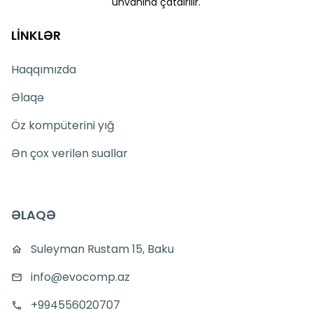
ünvanına çatdırılır.
LİNKLƏR
Haqqımızda
Əlaqə
Öz kompüterini yığ
Ən çox verilən suallar
ƏLAQƏ
Suleyman Rustam 15, Baku
info@evocomp.az
+994556020707