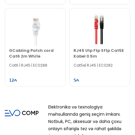
GCabling Patch cord
RJ45 Utp Ftp Sftp Cat5E
Cat6 2m White
Kabel 0.5m
Cat6 | RJ45 | EC0288
Cat5e| RJ45 | EC0282
12
5
Elektronika və texnologiya
məhsullarında geniş seçim imkanı.
Notbuk, PC, aksesuar və daha çoxu
onlayn sifarişlə tez və rahat şəkildə