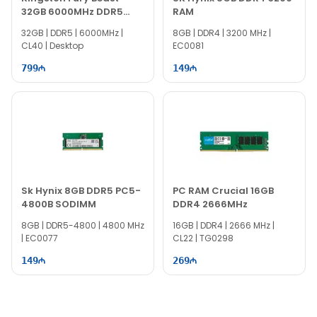
32GB 6000MHz DDR5
RAM
RAM KF560C40BB-32
32GB | DDR5 | 6000MHz |
8GB | DDR4 | 3200 MHz |
CL40 | Desktop
EC0081
799
149
Sk Hynix 8GB DDR5 PC5-
PC RAM Crucial 16GB
4800B SODIMM
DDR4 2666MHz
8GB | DDR5-4800 | 4800 MHz
16GB | DDR4 | 2666 MHz |
| EC0077
CL22 | TG0298
149
269