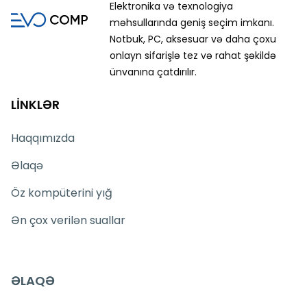
Elektronika və texnologiya
məhsullarında geniş seçim imkanı.
Notbuk, PC, aksesuar və daha çoxu
onlayn sifarişlə tez və rahat şəkildə
ünvanına çatdırılır.
LİNKLƏR
Haqqımızda
Əlaqə
Öz kompüterini yığ
Ən çox verilən suallar
ƏLAQƏ