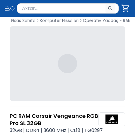
Məhsul axtar
Axtarış üçün ən azı 2 simvol yazın. Göndərmək üçü
Əsas Səhifə
Kompüter Hissələri
Operativ Yaddaş - RAM
PC RAM Corsair Vengeance RGB
Pro SL 32GB
32GB | DDR4 | 3600 MHz | CL18 | TG0297