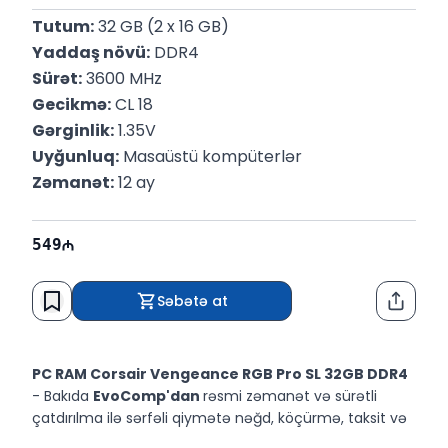
Tutum:
 32 GB (2 x 16 GB)
Yaddaş növü:
 DDR4
Sürət:
 3600 MHz
Gecikmə:
 CL 18
Gərginlik:
 1.35V
Uyğunluq:
 Masaüstü kompüterlər
Zəmanət:
 12 ay
549
Səbətə at
Paylaş
PC RAM Corsair Vengeance RGB Pro SL 32GB DDR4
- Bakıda
EvoComp'dan
rəsmi zəmanət və sürətli
çatdırılma ilə sərfəli qiymətə nəğd, köçürmə, taksit və
kreditlə alın.