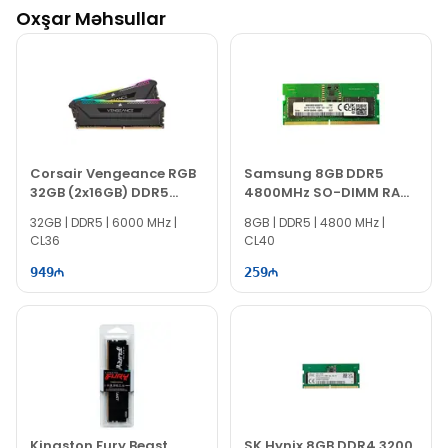
Oxşar Məhsullar
Corsair Vengeance RGB
Samsung 8GB DDR5
32GB (2x16GB) DDR5
4800MHz SO-DIMM RAM
6000MHz RAM
M425R1GB4BB0-CQK
32GB | DDR5 | 6000 MHz |
8GB | DDR5 | 4800 MHz |
CL36
CL40
949
259
Kingston Fury Beast
SK Hynix 8GB DDR4 3200