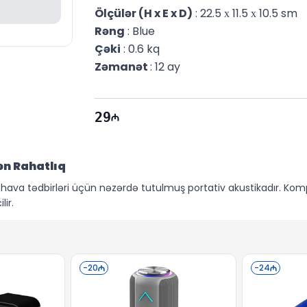
Ölçülər (H x E x D)
 : 22.5 х 11.5 х 10.5 sm
Rəng
 : Blue
Çəki
 : 0.6 kq
Zəmanət 
: 12 ay
29
ən Rahatlıq
q hava tədbirləri üçün nəzərdə tutulmuş portativ akustikadır. Ko
ir.
n məkan üçün kifayət qədər yüksək və təmiz səs təcrübəsi təqdim ed
.5 mm audio çıxışı və USB Type-C dəstəyi cihazın istifadəsini daha
nləmə imkanı yaradır. Açıq havada və hərəkətdə olan zaman ener
-
20
-
24
stər sahildə, istər hovuz kənarında, istərsə də yağışlı havada etib
da daşına bilən bu model, portativlik və funksionallığı bir arada tə