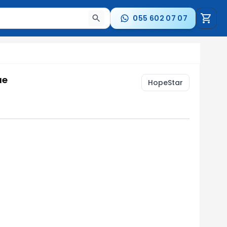
055 602 07 07
a nəticələr arasında keçid etmək üçün ox düymələrindən i
ue
HopeStar