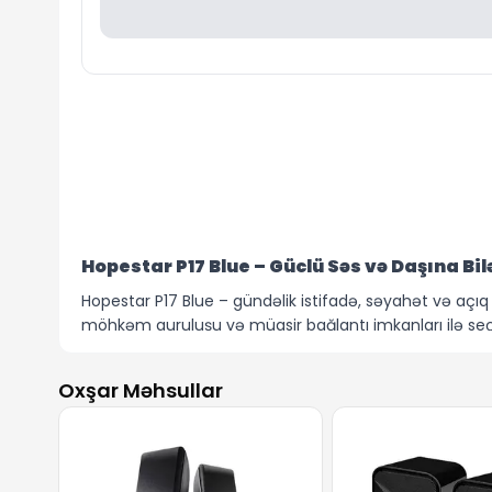
Hopestar P17 Blue – Güclü Səs və Daşına Bil
Hopestar P17 Blue – gündəlik istifadə, səyahət və açı
möhkəm quruluşu və müasir bağlantı imkanları ilə seçil
5 Vt gücündə səs çıxışı ilə Hopestar P17 Blue istənilə
sürətli və sabit bağlantı təmin olunur. Əlavə olaraq, 3
Oxşar Məhsullar
1500 mAh tutumlu akkumulyator uzunmüddətli musiqi di
səviyyəsində suya davamlılıq isə Hopestar P17 Blue-nu i
22.5 x 11.5 x 10.5 sm ölçüləri sayəsində asanlıqla çanta