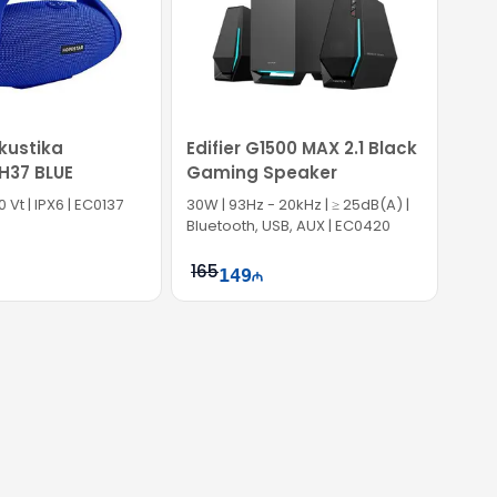
kustika
Edifier G1500 MAX 2.1 Black
H37 BLUE
Gaming Speaker
 Vt | IPX6 | EC0137
30W | 93Hz - 20kHz | ≥ 25dB(A) |
Bluetooth, USB, AUX | EC0420
165
149
Səbətə at
Səbətə at