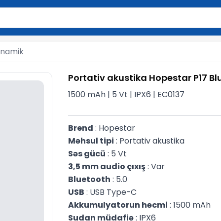
2 simvol yazın. Göndərmək üçün Enter düyməsini basın və y
inamik
Portativ akustika Hopestar P17 Bl
1500 mAh | 5 Vt | IPX6 | EC0137
Brend
 : Hopestar
Məhsul tipi
 : Portativ akustika
Səs gücü
 : 5 Vt
3,5 mm audio çıxış
 : Var
Bluetooth
 : 5.0
USB
 : USB Type-C
Akkumulyatorun həcmi
 : 1500 mAh
Sudan müdafiə
 : IPX6