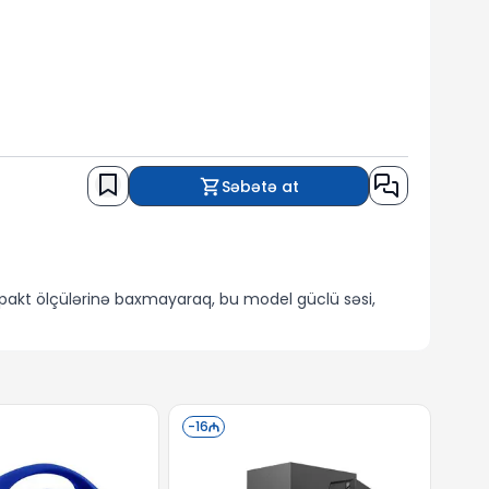
Səbətə at
mpakt ölçülərinə baxmayaraq, bu model güclü səsi,
ir. Bluetooth 5.0 texnologiyası vasitəsilə cihazlarla
 da rahat və universal edir.
jidən asılılığınızı minimuma endirir. IPX6
-
16
arlı seçimə çevirir.
qdim edir. Estetik dizaynı və mavi rəngi ilə də göz