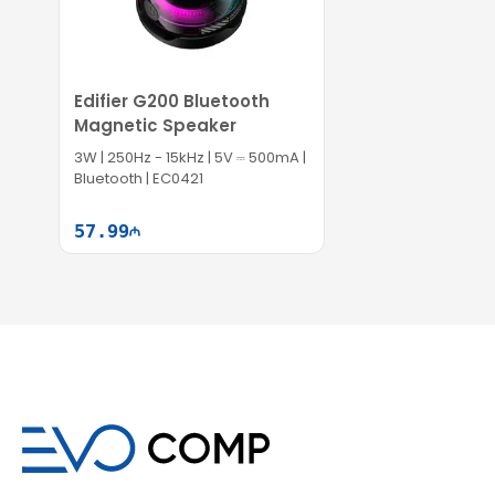
Edifier G200 Bluetooth
Magnetic Speaker
3W | 250Hz - 15kHz | 5V ⎓ 500mA |
Bluetooth | EC0421
57.99
Səbətə at