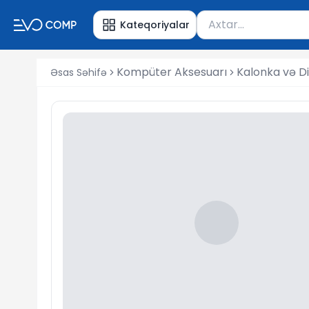
Məhsul axtar
Kateqoriyalar
Axtarış üçün ən azı 
Kompüter Aksesuarı
Kalonka və D
Əsas Səhifə