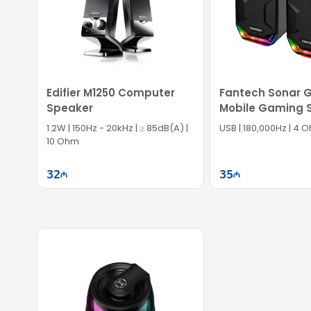
oxşayır.
Hopestar P17 Blue – istənilən yerdə musiqidən həzz alm
Edifier M1250 Computer
Fantech Sonar 
Speaker
Mobile Gaming 
1.2W | 150Hz - 20kHz | ≥ 85dB(A) |
USB | 180,000Hz | 4 O
10 Ohm
32
35
Səbətə at
Səb