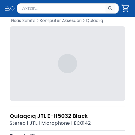
Məhsul axtar
Axtarış üçün ən azı 2 simvol yazın. Göndərmək üçü
Əsas Səhifə
Kompüter Aksesuarı
Qulaqlıq
Qulaqcıq JTL E-H5032 Black
Stereo | JTL | Microphone | EC0142