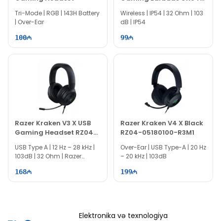
HECATE
Tri-Mode | RGB | 143H Battery
Wireless | IP54 | 32 Ohm | 103
| Over-Ear
dB | IP54
100
99
Razer Kraken V3 X USB
Razer Kraken V4 X Black
Gaming Headset RZ04-
RZ04-05180100-R3M1
03750300-R3M1
USB Type A | 12 Hz – 28 kHz |
Over-Ear | USB Type-A | 20 Hz
103dB | 32 Ohm | Razer
– 20 kHz | 103dB
Chroma RGB
168
199
Elektronika və texnologiya