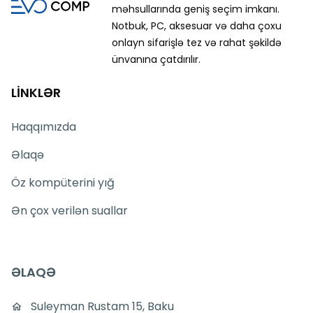
məhsullarında geniş seçim imkanı.
Notbuk, PC, aksesuar və daha çoxu
onlayn sifarişlə tez və rahat şəkildə
ünvanına çatdırılır.
LİNKLƏR
Haqqımızda
Əlaqə
Öz kompüterini yığ
Ən çox verilən suallar
ƏLAQƏ
Suleyman Rustam 15, Baku