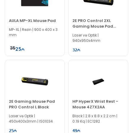
AULA MP-XL Mouse Pad
2E PRO Control 2XL
Gaming Mouse Pad
MP-XL | Rezin | 900 x 400 x 3
Black
mm
Laser və Optik |
940x950x4mm
35
25
32
2E Gaming Mouse Pad
HP HyperX Wrist Rest -
PRO Control L Black
Mouse 4Z7X2AA
Laser və Optik |
Black | 2.8 x 8.8 x 2.2 cm |
450x400x3mm | IS01034
0.19 Kq | EC1282
25
49