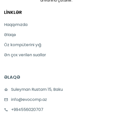
ünvanına çatdırılır.
LİNKLƏR
Haqqımızda
Əlaqə
Öz kompüterini yığ
Ən çox verilən suallar
ƏLAQƏ
Suleyman Rustam 15, Baku
info@evocomp.az
+994556020707