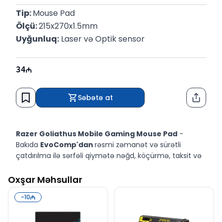
Tip: 
Mouse Pad
Ölçü: 
215x270x1.5mm
Uyğunluq:
 Laser və Optik sensor
34
Səbətə at
Paylaş
Razer Goliathus Mobile Gaming Mouse Pad
-
Bakıda
EvoComp'dan
rəsmi zəmanət və sürətli
çatdırılma ilə sərfəli qiymətə nəğd, köçürmə, taksit və
kreditlə alın.
Oxşar Məhsullar
-
10