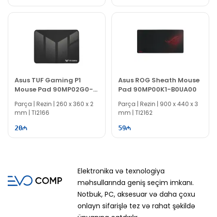
Asus TUF Gaming P1
Asus ROG Sheath Mouse
Mouse Pad 90MP02G0-
Pad 90MP00K1-B0UA00
BPUA00
Parça | Rezin | 260 x 360 x 2
Parça | Rezin | 900 x 440 x 3
mm | TI2166
mm | TI2162
20
59
Elektronika və texnologiya
məhsullarında geniş seçim imkanı.
Notbuk, PC, aksesuar və daha çoxu
onlayn sifarişlə tez və rahat şəkildə