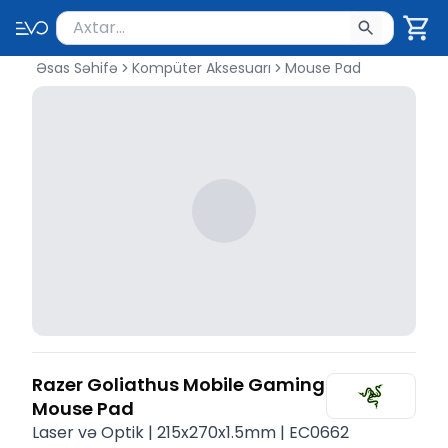
Məhsul axtar
Axtarış üçün ən azı 2 simvol yazın. Göndərmək üçü
Əsas Səhifə
Kompüter Aksesuarı
Mouse Pad
Razer Goliathus Mobile Gaming
Mouse Pad
Laser və Optik | 215x270x1.5mm | EC0662