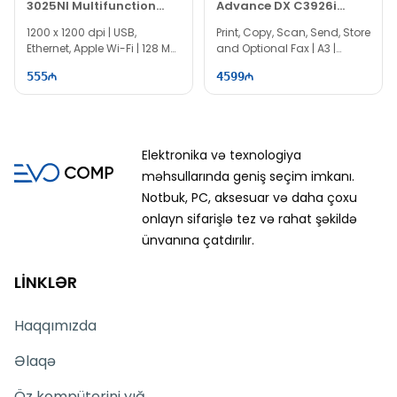
3025NI Multifunction
Advance DX C3926i
Laser Printer
Laser Printer
1200 x 1200 dpi | USB,
Print, Copy, Scan, Send, Store
Ethernet, Apple Wi-Fi | 128 MB
and Optional Fax | A3 |
| PC0968
CI0951
555
4599
Elektronika və texnologiya
məhsullarında geniş seçim imkanı.
Notbuk, PC, aksesuar və daha çoxu
onlayn sifarişlə tez və rahat şəkildə
ünvanına çatdırılır.
LİNKLƏR
Haqqımızda
Əlaqə
Öz kompüterini yığ