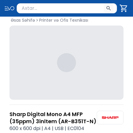
Məhsul axtar
Axtarış üçün ən azı 2 simvol yazın. Göndərmək üçü
Əsas Səhifə
Printer və Ofis Texnikası
Sharp Digital Mono A4 MFP
(35ppm) 3inltem (AR-B351T-N)
600 x 600 dpi | A4 | USB | EC0104