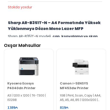
Stokda yoxdur
Sharp AR-B351T-N – A4 Formatında Yüksək
Yüklənməyə Dözən Mono Lazer MFP
Sharp AR-B351T-N modeli,
çap, kopyalama və skan
funksiyalarını
özündə birləşdirən
kompakt A4 mono
Oxşar Məhsullar
lazer çoxfunksiyalı printerdir.
İntensiv sənəd
dövriyyəsi olan ofislər üçün nəzərdə tutulmuş bu cihaz,
gündəlik iş axınını optimallaşdırmaq
və etibarlı
məhsuldarlıq təmin etmək üçün ideal seçimdir.
Əsas Performans Göstəriciləri:
Çap sürəti:
35 səh/dəq (A4) – operativ sənəd çıxışı
Kyocera Ecosys
üçün optimal göstərici
Canon i-SENSYS
P4040dn Printer
MF453dw Printer
Çap dəqiqliyi:
600 x 600 dpi – aydın və oxunaqlı
A3 | 1200 x 1200 | TK-7300 |
1GB | Print, Scan, Copy | AA4,
sənədlər
IS1298
A5, A5, A6, B5 | 1200x1200 |
Skan sürəti:
40 səh/dəq – yüksək sürətli
IS1293
1389
819
rəqəmsallaşdırma