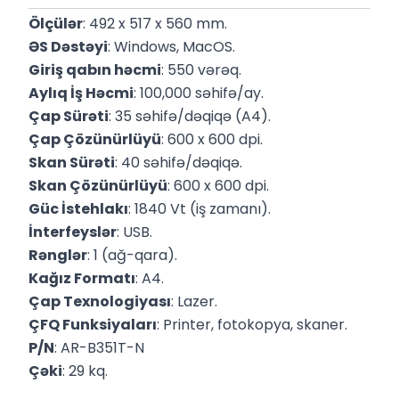
Ölçülər
: 492 x 517 x 560 mm.
ƏS Dəstəyi
: Windows, MacOS.
Giriş qabın həcmi
: 550 vərəq.
Aylıq İş Həcmi
: 100,000 səhifə/ay.
Çap Sürəti
: 35 səhifə/dəqiqə (A4).
Çap Çözünürlüyü
: 600 x 600 dpi.
Skan Sürəti
: 40 səhifə/dəqiqə.
Skan Çözünürlüyü
: 600 x 600 dpi.
Güc İstehlakı
: 1840 Vt (iş zamanı).
İnterfeyslər
: USB.
Rənglər
: 1 (ağ-qara).
Kağız Formatı
: A4.
Çap Texnologiyası
: Lazer.
ÇFQ Funksiyaları
: Printer, fotokopya, skaner.
P/N
: AR-B351T-N
Çəki
: 29 kq.