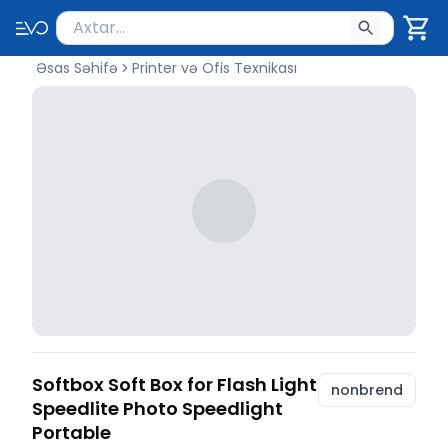
Məhsul axtar
Axtarış üçün ən azı 2 simvol yazın. Göndərmək üçü
Əsas Səhifə
Printer və Ofis Texnikası
Softbox Soft Box for Flash Light
nonbrend
Speedlite Photo Speedlight
Portable