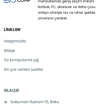
məhsullarında geniş seçim imkanı.
Notbuk, PC, aksesuar və daha çoxu
onlayn sifarişlə tez və rahat şəkildə
ünvanına çatdırılır.
LİNKLƏR
Haqqımızda
Əlaqə
Öz kompüterini yığ
Ən çox verilən suallar
ƏLAQƏ
Suleyman Rustam 15, Baku