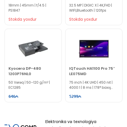
4858C005
18mm | 45mm | f/4.5 |
32.5 MP | DIGIC X | 4K,FHD |
PS1847
WIFI,Bluetooth | 120fps
Stokda yoxdur
Stokda yoxdur
Kyocera DP-480
IQTouch HA1100 Pro 75″
1203P76NL0
LE075MD
50 Vərəq | 50–120 g/m² |
75 inch | 4K UHD | 450 nit |
EC1285
4000:1 | 8 ms | 178° baxış
bucağı | DLED | USB, HDMI, DP,
646
5299
Type-C | EC1069
Elektronika və texnologiya