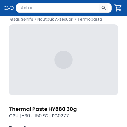
Məhsul axtar
Axtarış üçün ən azı 2 simvol yazın. Göndərmək üçü
Əsas Səhifə
Noutbuk Aksesuarı
Termopasta
Thermal Paste HY880 30g
CPU | -30 ~ 150 °C | EC0277