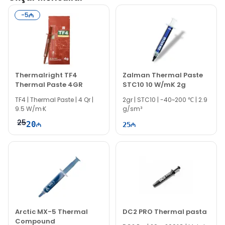
-
5
Thermalright TF4
Zalman Thermal Paste
Thermal Paste 4GR
STC10 10 W/mK 2g
TF4 | Thermal Paste | 4 Qr |
2gr | STC10 | -40~200 ℃ | 2.9
9.5 W/m·K
g/sm³
25
20
25
Arctic MX-5 Thermal
DC2 PRO Thermal pasta
Compound