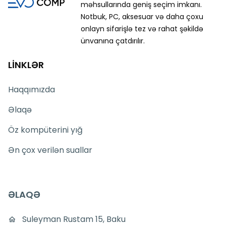
məhsullarında geniş seçim imkanı.
Notbuk, PC, aksesuar və daha çoxu
onlayn sifarişlə tez və rahat şəkildə
ünvanına çatdırılır.
LİNKLƏR
Haqqımızda
Əlaqə
Öz kompüterini yığ
Ən çox verilən suallar
ƏLAQƏ
Suleyman Rustam 15, Baku