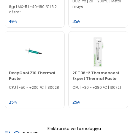
DC2 Pro | 20 – 200°C | Metal
maye
8gr | MX-5 | -40~180 ℃ | 3.2
q/sm³
40
35
DeepCool Z10 Thermal
2E TB6-2 Thermoboost
Paste
Expert Thermal Paste
CPU | -50 ~ +200 °C | IS0028
CPU | -30 ~ +280 °C | IS0721
25
25
Elektronika və texnologiya