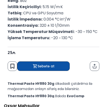
Rəng:
 Boz
İstilik Keçiriciliyi:
 5.15 W/m·K
Tətbiq:
 CPU və GPU Soyutma
İstilik İmpedansı:
 0.004 °C·in²/W
Konsentrasiya:
 320 ± 10 1/10mm
Yüksək Temperatur Müqaviməti:
 -30 ~ 150 °C
İşləmə Temperaturu:
 -20 ~ 130 °C
25
Səbətə at
Paylaş
Thermal Paste HY880 30g
ölkədaxili çatdırılma ilə
mağazamızdan onlayn sifariş edə bilərsiniz.
Thermal Paste HY880 30g
Bakıda
EvoComp
mağazasında nəğd və köçürmə yolu ilə əldə edə
Oxşar Məhsullar
bilərsiniz.