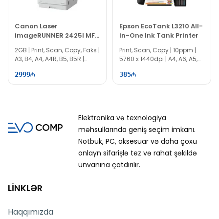
Canon Laser
Epson EcoTank L3210 All-
imageRUNNER 2425I MFP
in-One Ink Tank Printer
4293C004
2GB | Print, Scan, Copy, Faks |
Print, Scan, Copy | 10ppm |
A3, B4, A4, A4R, B5, B5R |
5760 x 1440dpi | A4, A6, A5,
600x600 | IS0474
B5 | EE0025
2999
385
Elektronika və texnologiya
məhsullarında geniş seçim imkanı.
Notbuk, PC, aksesuar və daha çoxu
onlayn sifarişlə tez və rahat şəkildə
ünvanına çatdırılır.
LİNKLƏR
Haqqımızda