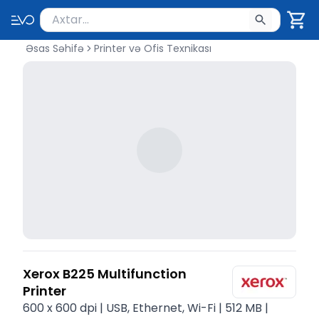
Məhsul axtar
Axtarış üçün ən azı 2 simvol yazın. Göndərmək üçü
Əsas Səhifə
Printer və Ofis Texnikası
Xerox B225 Multifunction
Printer
600 x 600 dpi | USB, Ethernet, Wi-Fi | 512 MB |