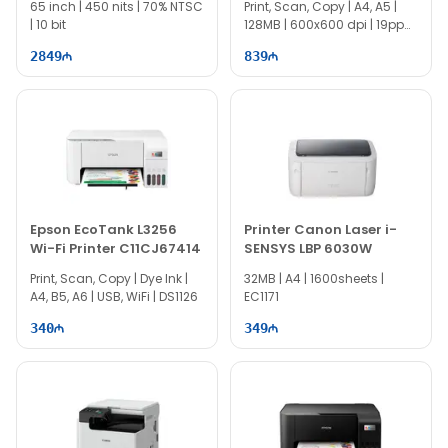
65 inch | 450 nits | 70% NTSC
Print, Scan, Copy | A4, A5 |
| 10 bit
128MB | 600x600 dpi | 19ppm
| WiFi
2849
839
Epson EcoTank L3256
Printer Canon Laser i-
Wi-Fi Printer C11CJ67414
SENSYS LBP 6030W
Print, Scan, Copy | Dye Ink |
32MB | A4 | 1600sheets |
A4, B5, A6 | USB, WiFi | DS1126
EC1171
340
349