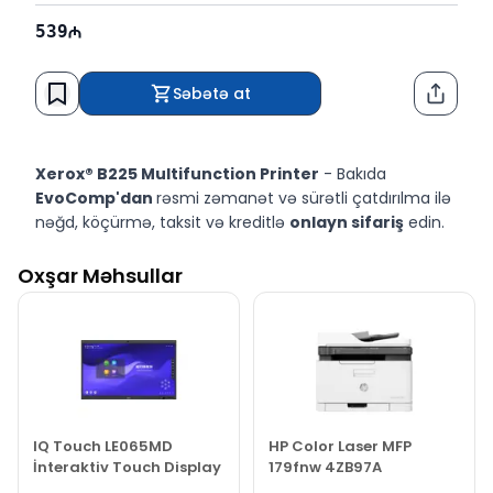
539
Səbətə at
Paylaş
Xerox® B225 Multifunction Printer
- Bakıda
EvoComp'dan
rəsmi zəmanət və sürətli çatdırılma ilə
nəğd, köçürmə, taksit və kreditlə
onlayn sifariş
edin.
Oxşar Məhsullar
IQ Touch LE065MD
HP Color Laser MFP
İnteraktiv Touch Display
179fnw 4ZB97A