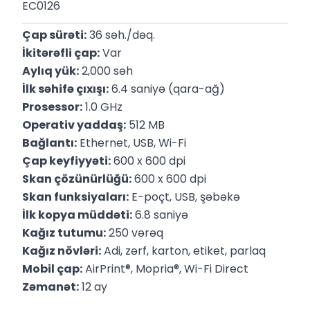
EC0126
Çap sürəti:
 36 səh./dəq.
İkitərəfli çap:
 Var
Aylıq yük:
 2,000 səh
İlk səhifə çıxışı:
 6.4 saniyə (qara-ağ)
Prosessor:
 1.0 GHz
Operativ yaddaş:
 512 MB
Bağlantı:
 Ethernet, USB, Wi-Fi
Çap keyfiyyəti:
 600 x 600 dpi
Skan çözünürlüğü:
 600 x 600 dpi
Skan funksiyaları:
 E-poçt, USB, şəbəkə
İlk kopya müddəti:
 6.8 saniyə
Kağız tutumu:
 250 vərəq
Kağız növləri:
 Adi, zərf, karton, etiket, parlaq
Mobil çap:
 AirPrint®, Mopria®, Wi-Fi Direct
Zəmanət:
 12 ay