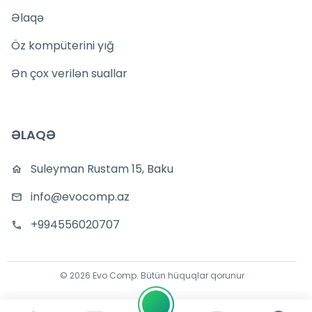
Əlaqə
Öz kompüterini yığ
Ən çox verilən suallar
ƏLAQƏ
Suleyman Rustam 15, Baku
info@evocomp.az
+994556020707
©
2026
Evo Comp
.
Bütün hüquqlar qorunur