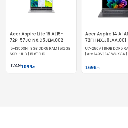
Acer Aspire Lite 15 AL15-
Acer Aspire 14 AI 
72P-57JC NX.D5JEM.002
72FH NX.J8LAA.001
i5-13500H | 8GB DDR5 RAM | 512GB
U7-256V | 16GB DDR5 RA
SSD | UHD | 15.6" FHD
| Arc 140V | 14" WUXGA |
1249
1099
1698
Səbətə at
Səbət