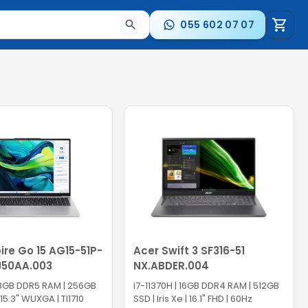
055 602 07 07
стрелки для навигации по результатам.
ire Go 15 AG15-51P-
Acer Swift 3 SF316-51
J50AA.003
NX.ABDER.004
 8GB DDR5 RAM | 256GB
i7-11370H | 16GB DDR4 RAM | 512GB
 15.3" WUXGA | TI1710
SSD | Iris Xe | 16.1" FHD | 60Hz