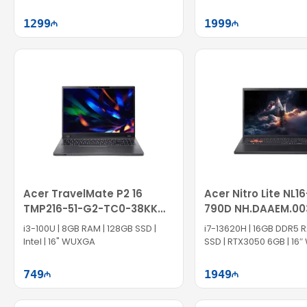
165Hz
1299
1999
Səbətə at
Səbət
Acer TravelMate P2 16
Acer Nitro Lite NL1
TMP216-51-G2-TC0-38KK
790D NH.DAAEM.00
NX.BJSER.005
i3-100U | 8GB RAM | 128GB SSD |
i7-13620H | 16GB DDR5 
Intel | 16" WUXGA
SSD | RTX3050 6GB | 16″
165Hz
749
1949