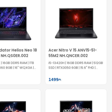
Səbətə at
Səbətə at
dator Helios Neo 18
Acer Nitro V 15 ANV15-51-
 NH.QS0ER.002
55M2 NH.QNCER.002
 | 16GB DDR5 RAM | 1TB
i5-13420H | 16GB DDR5 RAM | 512GB
060 8GB | 16" WQXGA |
SSD | RTX3050 6GB | 15.6" FHD |
144Hz
1499
Səbətə at
Səbətə at