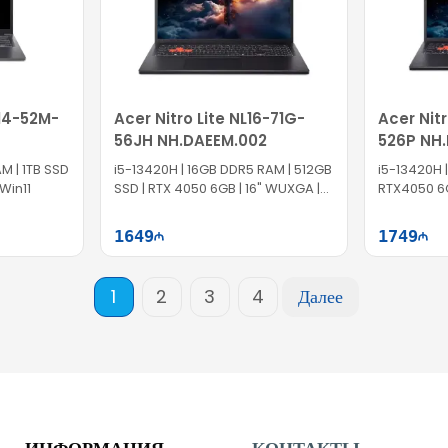
A14-52M-
Acer Nitro Lite NL16-71G-
Acer Nitr
56JH NH.DAEEM.002
526P NH.
M | 1TB SSD
i5-13420H | 16GB DDR5 RAM | 512GB
i5-13420H |
 Win11
SSD | RTX 4050 6GB | 16" WUXGA |
RTX4050 6G
165Hz
Win11 |
1649
1749
ə at
Səbətə at
1
2
3
4
Далее