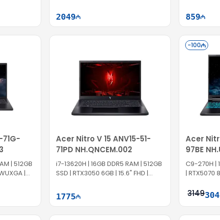
165Hz | GP0056
2049
859
ə at
Səbətə at
-
100
6-71G-
Acer Nitro V 15 ANV15-51-
Acer Nit
3
71PD NH.QNCEM.002
97BE NH
RAM | 512GB
i7-13620H | 16GB DDR5 RAM | 512GB
C9-270H | 
 WUXGA |
SSD | RTX3050 6GB | 15.6" FHD |
| RTX5070 8
144Hz
Win11
3149
304
1775