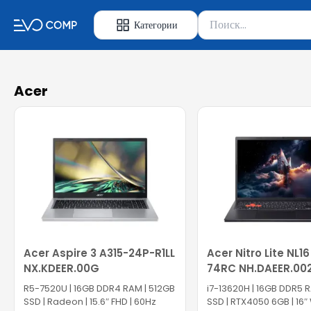
Поиск товаров
Категории
Введите минимум 2 сим
Acer
Acer Aspire 3 A315-24P-R1LL
Acer Nitro Lite NL16
NX.KDEER.00G
74RC NH.DAEER.00
R5-7520U | 16GB DDR4 RAM | 512GB
i7-13620H | 16GB DDR5 
SSD | Radeon | 15.6″ FHD | 60Hz
SSD | RTX4050 6GB | 16