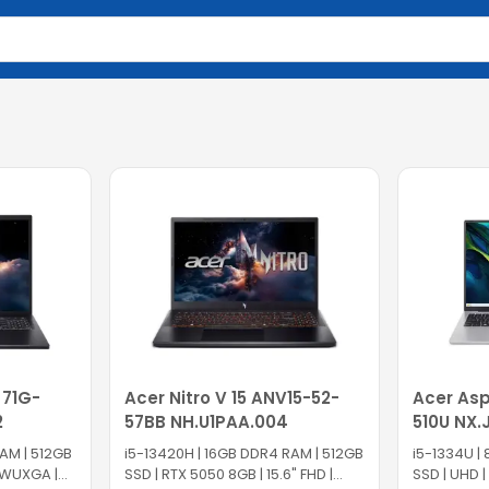
вола для поиска. Нажмите Enter для отправки или используйте 
 71G-
Acer Nitro V 15 ANV15-52-
Acer Asp
2
57BB NH.U1PAA.004
510U NX.
RAM | 512GB
i5-13420H | 16GB DDR4 RAM | 512GB
i5-1334U |
″ WUXGA |
SSD | RTX 5050 8GB | 15.6" FHD |
SSD | UHD |