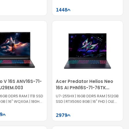
1448
Səbətə at
Səbətə at
ro V 16S ANV16S-71-
Acer Predator Helios Neo
.U29EM.003
16S AI PHN16S-71-76TK
NH.QX9SG.008
16GB DDR5 RAM | 1TB SSD
U7-255HX | 16GB DDR5 RAM | 512GB
GB | 16" WQXGA | 180Hz |
SSD | RTX5060 8GB | 16" FHD | OLED |
240Hz | GP0040
9
2979