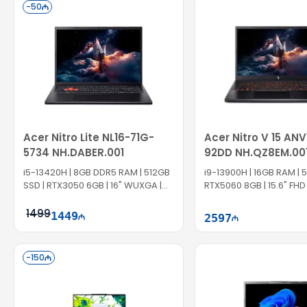
Səbətə at
Səbət
-
50
Acer Nitro Lite NL16-71G-
Acer Nitro V 15 ANV
5734 NH.DABER.001
92DD NH.QZ8EM.00
i5-13420H | 8GB DDR5 RAM | 512GB
i9-13900H | 16GB RAM | 
SSD | RTX3050 6GB | 16" WUXGA |
RTX5060 8GB | 15.6" FHD 
180Hz
1499
1449
2597
Səbətə at
Səbət
-
150