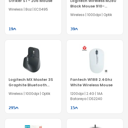
Striker ST- 206 Mouse
Logitech Wireless M280
Black Mouse 910-
Wireless | Boz | EC0495
004287
Wireless | 1000dpi | Optik
19
39
Logitech MX Master 3S
Fantech W188 2.4Ghz
Graphite Bluetooth
White Wireless Mouse
Mouse 910-006559
Wireless | 1000dpi | Optik
1200dpi | 2.4G | 1AA
Batareya | DS2240
295
15