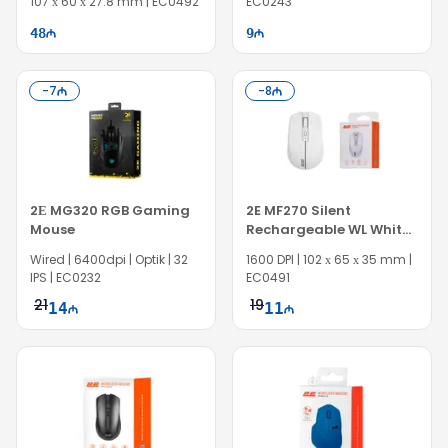
107 х 60 х 27.8 mm | EC0492
EC0243
48
9
-
7
-
8
2Е MG320 RGB Gaming
2E MF270 Silent
Mouse
Rechargeable WL White
Mouse
Wired | 6400dpi | Optik | 32
1600 DPI | 102 х 65 х 35 mm |
IPS | EC0232
EC0491
21
19
14
11