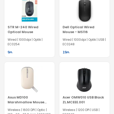
STR M-240 Wired
Dell Optical Wired
Optical Mouse
Mouse - MS116
Wired | 1000dpi | Optik |
Wired | 1000dpi | Optik | USB |
EC0254
EC0248
9
19
Asus MD100
Acer OMW010 USB Black
Marshmallow Mouse
ZL.MCEEE.001
90XB07A0-BMU000
Wireless | 1600 DPI | Optic |
Wireless | 1200 DPI | USB |