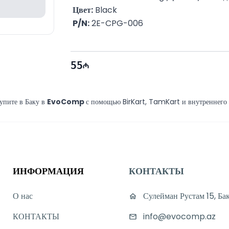
Цвет:
 Black
P/N:
 2E-CPG-006 
55
упите в Баку в
EvoComp
с помощью BirKart, TamKart и внутреннего 
ИНФОРМАЦИЯ
КОНТАКТЫ
О нас
Сулейман Рустам 15, Ба
КОНТАКТЫ
info@evocomp.az