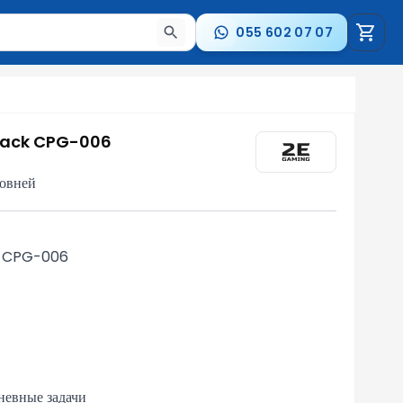
055 602 07 07
стрелки для навигации по результатам.
lack CPG-006
ровней
d CPG-006
невные задачи