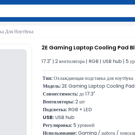
вола для поиска. Нажмите Enter для отправки или используйте 
ка Для Ноутбука
2E Gaming Laptop Cooling Pad B
17.3" | 2 вентилятора | RGB | USB hub | 5 у
 Тип:
 Охлаждающая подставка для ноутбука
Модель:
 2E Gaming Laptop Cooling Pa
Совместимость:
 до 17.3"
Вентиляторы:
 2 шт
Подсветка:
 RGB + LED
USB:
 USB hub
Регулировка:
 5 уровней
Использование:
 Gaming / работа / повсед