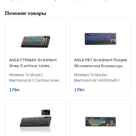
доставкой.
Похожие товары
AULA F75 Thunder Black Mechanical Keyboard
-
Купить в Баку у официального дистрибьютора бренда Aula в
EvoComp
по выгодной цене с быстрой доставкой.
AULA F75 Thunder Black Mechanical Keyboard
-
Покупайте товары Aula в Баку от официального
дистрибьютора
EvoComp
! Выгодные цены и максимально
быстрая доставка.
AULA F75MAX Gradient
AULA F87 Gradient Purple
Grey Contour Lines
Механическая Клавиатура
Механическая Клавиатура
Wireless Tri Mode |
Wireless Tri Mode |
Mechanical | Contour Lines |
Mechanical | 4000mAh |
75% Layout | 81 keys
80% Layout | 87 keys
179
179