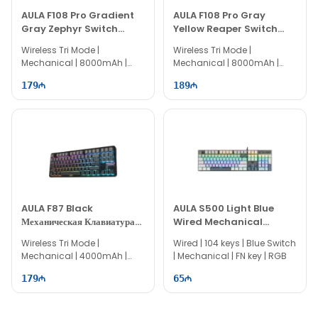
AULA F108 Pro Gradient
AULA F108 Pro Gray
Gray Zephyr Switch
Yellow Reaper Switch
Wireless Keyboard
Беспроводная Клавиатура
Wireless Tri Mode |
Wireless Tri Mode |
Mechanical | 8000mAh |
Mechanical | 8000mAh |
100% Layout | 104 keys
100% Layout | 104 keys
179
189
AULA F87 Black
AULA S500 Light Blue
Механическая Клавиатура
Wired Mechanical
Space Crystal Switch
Игровая Клавиатура
Wireless Tri Mode |
Wired | 104 keys | Blue Switch
Mechanical | 4000mAh |
| Mechanical | FN key | RGB
80% Layout | 87 keys
179
65