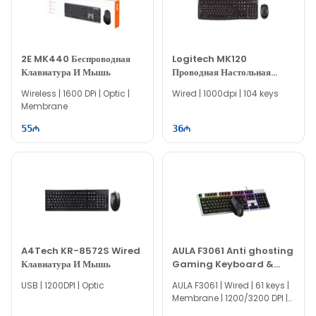
2E MK440 Беспроводная
Logitech MK120
Клавиатура И Мышь
Проводная Настольная
Клавиатура И Мышь 920-
Wireless | 1600 DPi | Optic |
Wired | 1000dpi | 104 keys
002561
Membrane
55
36
A4Tech KR-8572S Wired
AULA F3061 Anti ghosting
Клавиатура И Мышь
Gaming Keyboard &
Mouse Combo
USB | 1200DPI | Optic
AULA F3061 | Wired | 61 keys |
Membrane | 1200/3200 DPI |
IT0917