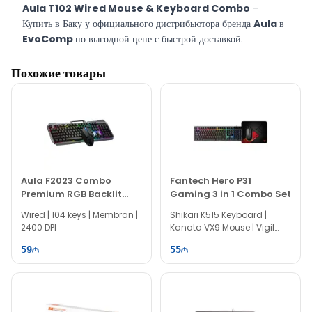
Aula T102 Wired Mouse & Keyboard Combo
-
Купить в Баку у официального дистрибьютора бренда
Aula
в
EvoComp
по выгодной цене с быстрой доставкой.
Похожие товары
Aula F2023 Combo
Fantech Hero P31
Premium RGB Backlit
Gaming 3 in 1 Combo Set
Gaming Keyboard &
Wired | 104 keys | Membran |
Shikari K515 Keyboard |
Mouse
2400 DPI
Kanata VX9 Mouse | Vigil
MP356 MousePad
59
55