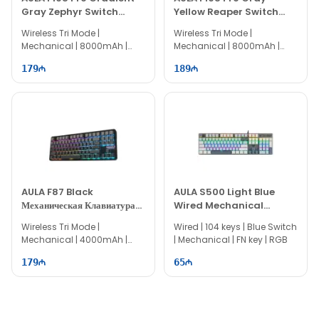
Gray Zephyr Switch
Yellow Reaper Switch
Wireless Keyboard
Беспроводная Клавиатура
Wireless Tri Mode |
Wireless Tri Mode |
Mechanical | 8000mAh |
Mechanical | 8000mAh |
100% Layout | 104 keys
100% Layout | 104 keys
179
189
AULA F87 Black
AULA S500 Light Blue
Механическая Клавиатура
Wired Mechanical
Space Crystal Switch
Игровая Клавиатура
Wireless Tri Mode |
Wired | 104 keys | Blue Switch
Mechanical | 4000mAh |
| Mechanical | FN key | RGB
80% Layout | 87 keys
179
65