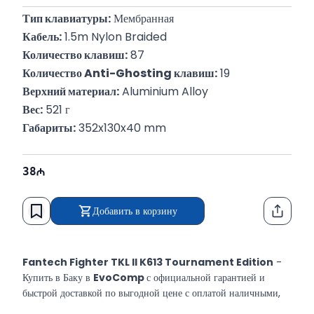
Тип клавиатуры:
 Мембранная
Кабель:
 1.5m Nylon Braided
Количество клавиш:
 87
Количество Anti-Ghosting клавиш:
 19
Верхний материал:
 Aluminium Alloy
Вес:
 521 г
Габариты:
 352x130x40 mm
38
Добавить в корзину
Функци
Fantech Fighter TKL II K613 Tournament Edition
-
Купить в Баку в
EvoComp
с официальной гарантией и
быстрой доставкой по выгодной цене с оплатой наличными,
перевод и кредит.