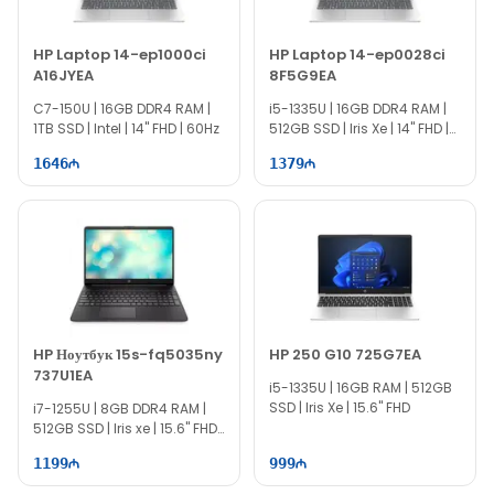
HP Laptop 14-ep1000ci
HP Laptop 14-ep0028ci
A16JYEA
8F5G9EA
C7-150U | 16GB DDR4 RAM |
i5-1335U | 16GB DDR4 RAM |
1TB SSD | Intel | 14" FHD | 60Hz
512GB SSD | Iris Xe | 14" FHD |
60Hz
1646
1379
HP Ноутбук 15s-fq5035ny
HP 250 G10 725G7EA
737U1EA
i5-1335U | 16GB RAM | 512GB
SSD | Iris Xe | 15.6" FHD
i7-1255U | 8GB DDR4 RAM |
512GB SSD | Iris xe | 15.6" FHD |
60Hz
1199
999