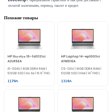
EvoComp
с официальной гарантией и быстрой доставкой с
оплатой наличными, перевод, таксит и кредит.
Похожие товары
HP Ноутбук 15-fd0121ci
HP Laptop 14-ep1003ci
A2LR5EA
A1WD1EA
i5-1334U | 8GB DDR4 RAM |
C5-120U | 16GB DDR4 RAM |
512GB SSD | Iris Xe | 15.6" FHD |
512GB SSD | Intel | 14" FHD |
60Hz
60Hz
1179
1314