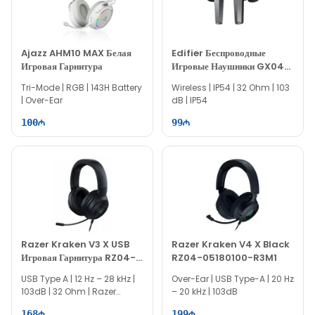
Ajazz AHM10 MAX Белая
Edifier Беспроводные
Игровая Гарнитура
Игровые Наушники GX04
HECATE
Tri-Mode | RGB | 143H Battery
Wireless | IP54 | 32 Ohm | 103
| Over-Ear
dB | IP54
100
99
Razer Kraken V3 X USB
Razer Kraken V4 X Black
Игровая Гарнитура RZ04-
RZ04-05180100-R3M1
03750300-R3M1
USB Type A | 12 Hz – 28 kHz |
Over-Ear | USB Type-A | 20 Hz
103dB | 32 Ohm | Razer
– 20 kHz | 103dB
Chroma RGB
168
199