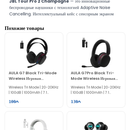
JBL Tour Pro 2 Champagne
— это инновационные
беспроводные наушники с технологией Adaptive Noise
Cancelling. Интеллектуальный кейс с сенсорным экраном
позволяет управлять музыкой, звонками и зарядом без
телефона. JBL Pro Sound создаёт мощное и чистое звучание,
Похожие товары
а автономная работа до 40 часов обеспечивает комфорт в
дороге. Модель сочетает элегантный дизайн и продвинутые
функции.
JBL Tour Pro 2 Champagne
можно
приобрести в магазине EvoComp в Баку за наличный и
безналичный расчёт.
AULA G7 Black Tri-Mode
AULA G7Pro Black Tri-
Wireless Игровая
Mode Wireless Игровая
Гарнитура
Гарнитура
Wireless Tri Mode | 20-20KHz
Wireless Tri Mode | 20-20KHz
| 100dB | 1000mAh | 7.1
| 100dB | 1000mAh | 7.1
Surround | 360° Mic
Surround | 360° Mic
100
130