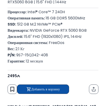
RTX5060 8GB | 15.6" FHD | 144Hz
Процессор:
 Intel® Core™ 7 240H
Оперативная память:
 16 GB DDR5 5600MHz
SSD:
 512 GB M.2 NVMe™ PCIe®
Видеокарта:
 NVIDIA GeForce RTX 5060 8GB
Дисплей:
 15.6" FHD (1920x1080) IPS, 144Hz
Операционная система:
 FreeDos
Вес:
 2.1 Кг
P/N:
 9S7-15Q342-408
Гарантия:
 12 месяцев
2495
Добавить в корзину
Функци