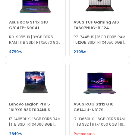
современного
Gaming
, так и для профессиональной работы.
MSI Cyborg 15 B2RWFKG-408XAZ 9S7-15Q342-408
можно приобрести в магазине
EvoComp
с
официальная
Asus ROG Strix G18
ASUS TUF Gaming A16
гарантия
, а также с оплатой
наличными
,
банковским
G814FP-S9041
FA607NUG-RL124
переводом
или в
кредит
.
90NR0L58-M00240
90NR0MU3-M00C80
R9-9955HX | 32GB DDR5
R7-7445HS | 16GB DDR5 RAM
RAM | 1TB SSD | RTX5070 8GB
| 512GB SSD | RTX4050 6GB |
| 18" WQXGA | 240Hz | Win11
16" WUXGA | 144Hz
4799
2199
Lenovo Legion Pro 5
ASUS ROG Strix G16
16IRX9 83DF00ANUS
G614JU-N3179
90NR0CC1-M00Z50
i7-14650HX | 16GB DDR5 RAM
i7-13650HX | 16GB DDR5 RAM
| 1TB SSD | RTX4060 8GB |
| 1TB SSD | RTX4050 6GB | 16"
16.0″ WQXGA | 165Hz | Win11 |
WUXGA | 165Hz
Распродано
2649