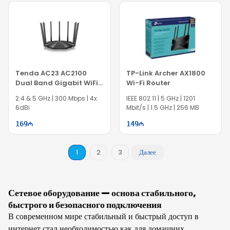
Tenda AC23 AC2100
TP-Link Archer AX1800
Dual Band Gigabit WiFi
Wi-Fi Router
Router
2.4 & 5 GHz | 300 Mbps | 4x
IEEE 802.11 | 5 GHz | 1201
6dBi
Mbit/s | 1.5 GHz | 256 MB
169
149
1
2
3
Далее
Сетевое оборудование — основа стабильного,
быстрого и безопасного подключения
В современном мире стабильный и быстрый доступ в
интернет стал необходимостью как для домашних