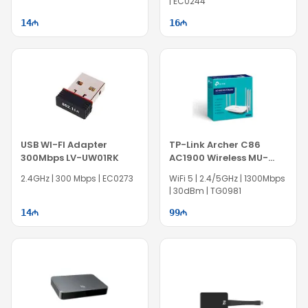
| EC0244
14
16
USB WI-FI Adapter
TP-Link Archer C86
300Mbps LV-UW01RK
AC1900 Wireless MU-
MIMO WiFi Router
2.4GHz | 300 Mbps | EC0273
WiFi 5 | 2.4/5GHz | 1300Mbps
| 30dBm | TG0981
14
99