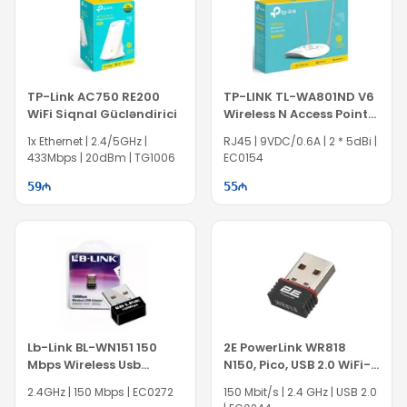
TP-Link AC750 RE200
TP-LINK TL-WA801ND V6
WiFi Siqnal Gücləndirici
Wireless N Access Point
300Mbps
1x Ethernet | 2.4/5GHz |
RJ45 | 9VDC/0.6A | 2 * 5dBi |
433Mbps | 20dBm | TG1006
EC0154
59
55
Lb-Link BL-WN151 150
2E PowerLink WR818
Mbps Wireless Usb
N150, Pico, USB 2.0 WiFi-
Adapter
adapter
2.4GHz | 150 Mbps | EC0272
150 Mbit/s | 2.4 GHz | USB 2.0