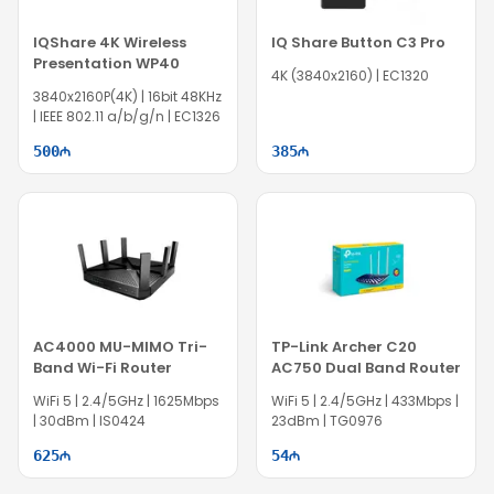
IQShare 4K Wireless
IQ Share Button C3 Pro
Presentation WP40
4K (3840x2160) | EC1320
3840x2160P(4K) | 16bit 48KHz
| IEEE 802.11 a/b/g/n | EC1326
500
385
AC4000 MU-MIMO Tri-
TP-Link Archer C20
Band Wi-Fi Router
AC750 Dual Band Router
WiFi 5 | 2.4/5GHz | 1625Mbps
WiFi 5 | 2.4/5GHz | 433Mbps |
| 30dBm | IS0424
23dBm | TG0976
625
54