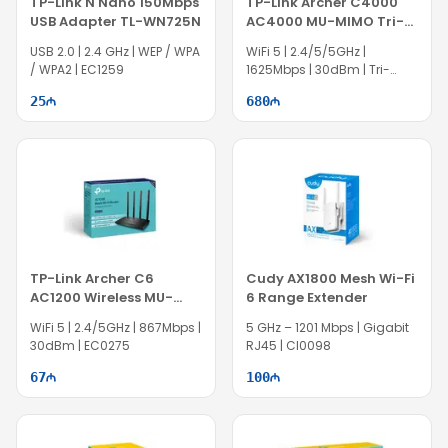
TP-Link N Nano 150Mbps
TP-Link Archer C4000
USB Adapter TL-WN725N
AC4000 MU-MIMO Tri-
Band WiFi Router
USB 2.0 | 2.4 GHz | WEP / WPA
WiFi 5 | 2.4/5/5GHz |
/ WPA2 | EC1259
1625Mbps | 30dBm | Tri-
Band | TG1032
25
680
TP-Link Archer C6
Cudy AX1800 Mesh Wi-Fi
AC1200 Wireless MU-
6 Range Extender
MIMO Gigabit Router
WiFi 5 | 2.4/5GHz | 867Mbps |
5 GHz – 1201 Mbps | Gigabit
30dBm | EC0275
RJ45 | CI0098
67
100