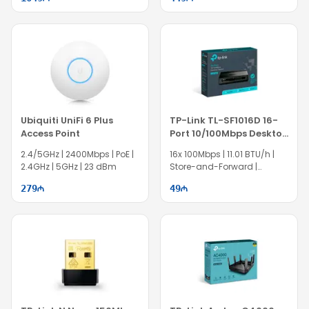
Ubiquiti UniFi 6 Plus
TP-Link TL-SF1016D 16-
Access Point
Port 10/100Mbps Desktop
Switch
2.4/5GHz | 2400Mbps | PoE |
16x 100Mbps | 11.01 BTU/h |
2.4GHz | 5GHz | 23 dBm
Store-and-Forward |
EC0551
279
49