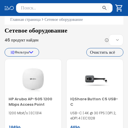
Поиск товаров
Введите минимум 2 символа для поиска. Нажмите Enter 
Главная страница
Сетевое оборудование
Сетевое оборудование
46
продукт найден
Очистить всё
Фильтры
HP Aruba AP-505 1200
IQShare Button C5 USB-
Mbps Access Point
C
1200 Mbit/s | EC1314
USB-C | 4K @ 30 FPS | DP1.2,
eDP1.4 | EC1328
1049
449