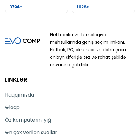
60Hz | Win11
| 60Hz
3794
1928
Elektronika və texnologiya
məhsullarında geniş seçim imkanı.
Notbuk, PC, aksesuar və daha çoxu
onlayn sifarişlə tez və rahat şəkildə
ünvanına çatdırılır.
LİNKLƏR
Haqqımızda
Əlaqə
Öz kompüterini yığ
Ən çox verilən suallar