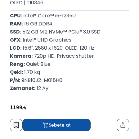
OLED | TI0346
CPU:
 Intel® Core™ i5-1235U
RAM:
 16 GB DDR4
SSD:
 512 GB M.2 NVMe™ PCIe® 3.0 SSD
GFX:
 Intel® UHD Graphics
LCD:
 15.6", 2880 x 1620, OLED, 120 Hz
Kamera:
 720p HD, Privacy shutter
Rəng:
 Quiet Blue
Çəki:
 1.70 kq
P/N:
 9NB10J2-M018H0
Zəmanət:
 12 Ay
1199
Səbətə at
Paylaş