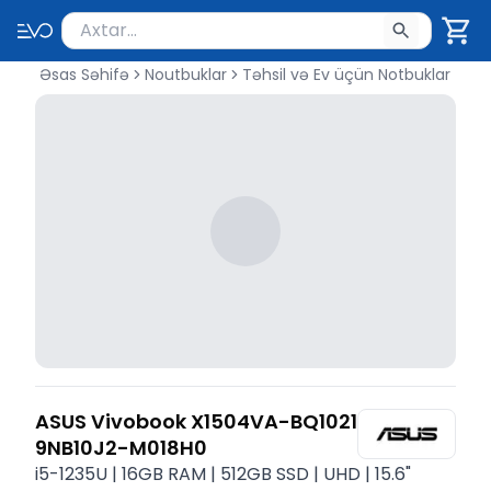
Məhsul axtar
Axtarış üçün ən azı 2 simvol yazın. Göndərmək üçü
Əsas Səhifə
Noutbuklar
Təhsil və Ev üçün Notbuklar
ASUS Vivobook X1504VA-BQ1021
9NB10J2-M018H0
i5-1235U | 16GB RAM | 512GB SSD | UHD | 15.6"