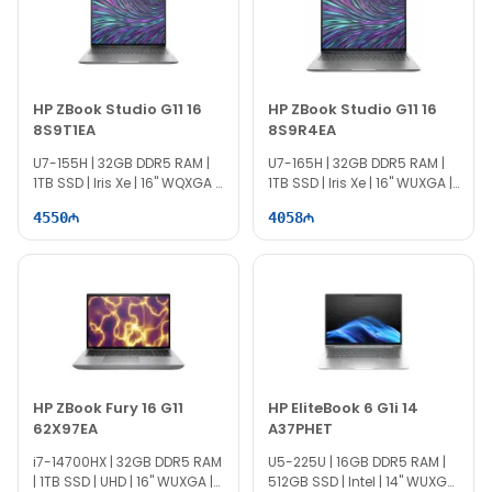
HP ZBook Studio G11 16
HP ZBook Studio G11 16
8S9T1EA
8S9R4EA
U7-155H | 32GB DDR5 RAM |
U7-165H | 32GB DDR5 RAM |
1TB SSD | Iris Xe | 16" WQXGA |
1TB SSD | Iris Xe | 16" WUXGA |
60Hz | Win11
60Hz
4550
4058
HP ZBook Fury 16 G11
HP EliteBook 6 G1i 14
62X97EA
A37PHET
i7-14700HX | 32GB DDR5 RAM
U5-225U | 16GB DDR5 RAM |
| 1TB SSD | UHD | 16" WUXGA |
512GB SSD | Intel | 14" WUXGA