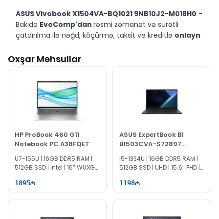
ASUS Vivobook X1504VA-BQ1021 9NB10J2-M018H0
-
Bakıda
EvoComp'dan
rəsmi zəmanət və sürətli
çatdırılma ilə nəğd, köçürmə, taksit və kreditlə
onlayn
sifariş
edin.
Oxşar Məhsullar
HP ProBook 460 G11
ASUS ExpertBook B1
Notebook PC A38FQET
B1503CVA-S72897
90NX0801-M036E0
U7-155U | 16GB DDR5 RAM |
i5-1334U | 16GB DDR5 RAM |
512GB SSD | Intel | 16″ WUXGA
512GB SSD | UHD | 15.6″ FHD |
| 60Hz
60Hz
1895
1198