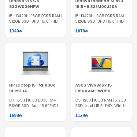
Lenovo V15 G5
Lenovo IdeaPad Slim 3
83GW009NFW
15IRH8 83EM00J2SA
i5 -13420H | 16GB DDR5 RAM |
i5-13420H | 8GB DDR5 RAM |
512GB SSD | UHD | 15.6" FHD
512GB SSD | UHD | 15.6" FHD
1349
1078
HP Laptop 15-fd1008cl
ASUS VivoBook 15
9U251UA
F1504VAP-WH56
90NB13Y2-M01D40
C7-155H | 16GB DDR5 RAM |
C5-120U | 16GB RAM | 512GB
512GB SSD | Arc | 15.6" FHD |
SSD | Intel | 15.6" FHD | Win11 |
Touch | Win11 | EC1479
EC1520
1698
1129