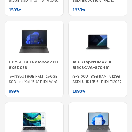
512GB SSD | Intel | 16″ WUXGA
SSD | Iris Xe | 15.6" FHD |
| Touch | Win11 | EC1436
EC1429
1595
1335
HP 250 G10 Notebook PC
ASUS ExpertBook B1
8X9D0ES
B1503CVA-S70461
90NX0801-M00VZ0
i5-1335U | 8GB RAM | 256GB
i3-3100U | 8GB RAM | 512GB
SSD | Iris Xe | 15.6" FHD | Win11
SSD | UHD | 15.6″ FHD | TI2037
Pro | EC1427
999
1098