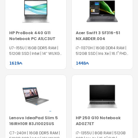
HP ProBook 440 G11
Acer Swift 3 SF316-51
Notebook PC A1LC3UT
NX.ABDER.004
U7-155U | 16GB DDR5 RAM |
i7-11370H | 16GB DDR4 RAM |
512GB SSD | Intel | 14″ WUXGA
512GB SSD | Iris Xe | 16.1" FHD |
| Win11 Pro | EC1519
60Hz
1619
1448
Lenovo IdeaPad Slim 5
HP 250 G10 Notebook
16IRH10R 83J1002SUS
AD0Z7ET
C7-240H | 16GB DDR5 RAM |
i7-1355U | 8GB RAM | 512GB