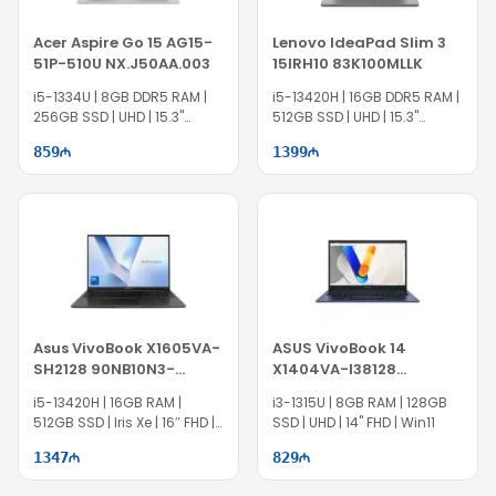
Acer Aspire Go 15 AG15-
Lenovo IdeaPad Slim 3
51P-510U NX.J50AA.003
15IRH10 83K100MLLK
i5-1334U | 8GB DDR5 RAM |
i5-13420H | 16GB DDR5 RAM |
256GB SSD | UHD | 15.3"
512GB SSD | UHD | 15.3"
WUXGA | TI1710
WUXGA | 60Hz
859
1399
Asus VivoBook X1605VA-
ASUS VivoBook 14
SH2128 90NB10N3-
X1404VA-I38128
M02SU0
90NB10I1-M015F0
i5-13420H | 16GB RAM |
i3-1315U | 8GB RAM | 128GB
512GB SSD | Iris Xe | 16″ FHD |
SSD | UHD | 14" FHD | Win11
Win11 Pro
1347
829