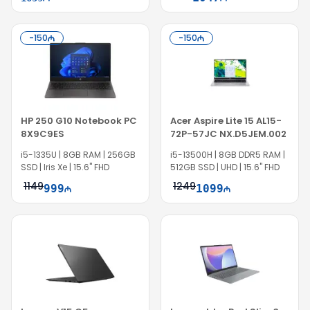
-
150
-
150
HP 250 G10 Notebook PC
Acer Aspire Lite 15 AL15-
8X9C9ES
72P-57JC NX.D5JEM.002
i5-1335U | 8GB RAM | 256GB
i5-13500H | 8GB DDR5 RAM |
SSD | Iris Xe | 15.6" FHD
512GB SSD | UHD | 15.6" FHD
1149
1249
999
1099