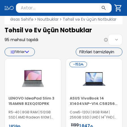
Məhsul axtar
Axtarış üçün ən azı 2 simvol yazın. Göndərmək üçü
Əsas Səhifə
Noutbuklar
Təhsil və Ev üçün Notbuklar
Təhsil və Ev üçün Notbuklar
95
məhsul tapıldı
Filtrləri təmizləyin
Filtrlər
-
152
LENOVO IdeaPad Slim 3
ASUS VivoBook 14
15AMN8 82XQ01DPRK
X1404VAP-V14.C58256
90NB13U1-M00K70
R5-40 | 8GB RAM | 512GB
Core5-120U | 8GB RAM |
SSD | AMD Radeon 610M |
256GB SSD | UHD | 14" FHD |
15.6" FHD
Win11
1199
1047
1059