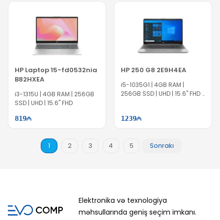
HP Laptop 15-fd0532nia
HP 250 G8 2E9H4EA
B82HXEA
i5-1035G1 | 4GB RAM |
256GB SSD | UHD | 15.6" FHD |
i3-1315U | 4GB RAM | 256GB
EC1196
SSD | UHD | 15.6" FHD
819
1239
1
2
3
4
5
Sonrakı
Elektronika və texnologiya
məhsullarında geniş seçim imkanı.