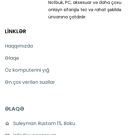
Notbuk, PC, aksesuar və daha çoxu
onlayn sifarişlə tez və rahat şəkildə
ünvanına çatdırılır.
LİNKLƏR
Haqqımızda
Əlaqə
Öz kompüterini yığ
Ən çox verilən suallar
ƏLAQƏ
Suleyman Rustam 15, Baku