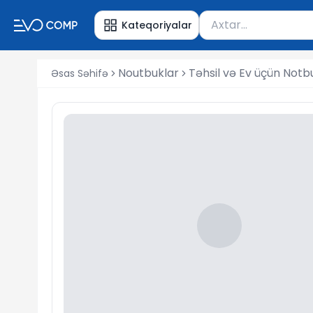
Məhsul axtar
Kateqoriyalar
Axtarış üçün ən azı 
Noutbuklar
Təhsil və Ev üçün Notb
Əsas Səhifə