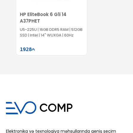
HP EliteBook 6 G1i 14
A37PHET
U5-225U | 16GB DDR5 RAM | 512GB
SSD | Intel | 14" WUXGA | 60Hz
1928
Səbətə at
Elektronika və texnologiya məhsullarında geniş seçim