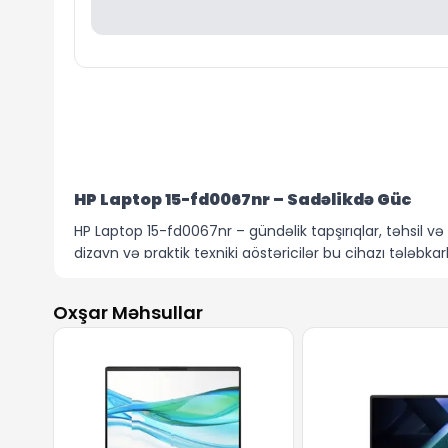
HP Laptop 15-fd0067nr – Sadəlikdə Güc
HP Laptop 15-fd0067nr – gündəlik tapşırıqlar, təhsil və 
dizayn və praktik texniki göstəricilər bu cihazı tələbkar
Cihazın əsasını
Intel® Core™ i5-1334U
prosessoru təşk
e-poçt, internetdə işləmək, onlayn dərslər və videoko
Oxşar Məhsullar
8 GB DDR4 RAM (3200 MHz)
gündəlik multitasking üç
işləmək – bu konfiqurasiya axıcı təcrübə üçün yetərlid
edir.
15.6 düymlük HD ekran
(1366 x 768) daha çox gündəli
məqsədli istifadə üçün nəzərdə tutulub və sadə görüntü