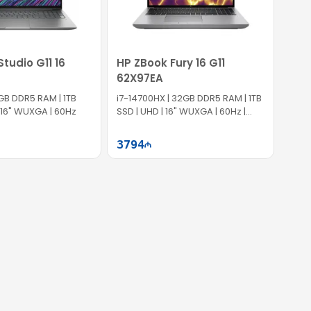
k tələblər üçün optimal performans verir. Əgər siz oyun
atlığı baxımından zəruri olan bütün əsas funksiyaları
tudio G11 16
HP ZBook Fury 16 G11
62X97EA
mlər, kiçik sahibkarlar və gündəlik istifadəçilər üçün
GB DDR5 RAM | 1TB
i7-14700HX | 32GB DDR5 RAM | 1TB
 | 16" WUXGA | 60Hz
SSD | UHD | 16" WUXGA | 60Hz |
Win11
3794
Səbətə at
Səbətə at