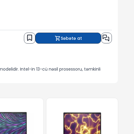
Səbətə at
odelidir. Intel-in 13-cü nəsil prosessoru, təmkinli
ndan balanslı performans təqdim edir. Ofis proqramları,
çə pəncərə açmaq, istər Word və Excel sənədləri ilə
sistemi və faylların tez açılması üçün rahatlıq təmin
ınlıq təqdim edir. Bu ekran, əsasən ofis və təhsil