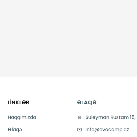
LİNKLƏR
ƏLAQƏ
Haqqımızda
Suleyman Rustam 15,
Əlaqə
info@evocomp.az