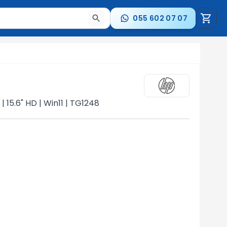
055 602 07 07
a nəticələr arasında keçid etmək üçün ox düymələrindən i
| 15.6" HD | Win11 | TG1248