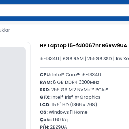
2 simvol yazın. Göndərmək üçün Enter düyməsini basın və y
uklar
HP Laptop 15-fd0067nr B6RW9UA
i5-1334U | 8GB RAM | 256GB SSD | Iris Xe 
CPU:
 Intel® Core™ i5-1334U
RAM:
 8 GB DDR4 3200MHz
SSD:
 256 GB M.2 NVMe™ PCIe®
GFX: 
Intel® Iris® Xᵉ Graphics
LCD:
 15.6" HD (1366 x 768)
OS:
 Windows 11 Home
Çəki: 
1.60 Kq
P/N: 
2BZ9UA