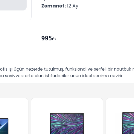
Zəmanət:
 12 Ay
995
ofis işi üçün nəzərdə tutulmuş, funksional və sərfəli bir noutbuk m
lıq səviyyəsi orta olan istifadəçilər üçün ideal seçimə çevirir.
il edir – bu çip çoxtapşırıqlı iş rejimi və enerjiyə qənaət baxımı
nfranslar üçün kifayət qədər sabit və cavabverici sistemdir.
ün optimal yaddaş təqdim edir. İstər brauzerdə eyni anda bir ne
ir.
256 GB M.2 NVMe™ PCIe® SSD
isə sürətli yükləmə, əməliyyat 
k iş yönümlüdür və əsas vizual tapşırıqlar üçün kifayət qədər ayd
 tələblərini qarşılayır.