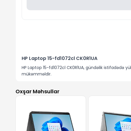
HP Laptop 15-fd1072cl CK0R1UA
HP Laptop 15-fd1072cl CK0R1UA, gündəlik istifadədə yü
mükəmməldir.
Geniş və Qaydalanmış Ekran
Oxşar Məhsullar
15.6 düymlük FHD ekran, canlı rənglər və aydın görüntü 
gətirəcək.
Yüksək Performanslı Prosessor
Intel Core i7 prosessoru ilə təchiz olunan bu model, ç
ağır işləri asanlıqla idarə edə bilərsiniz.