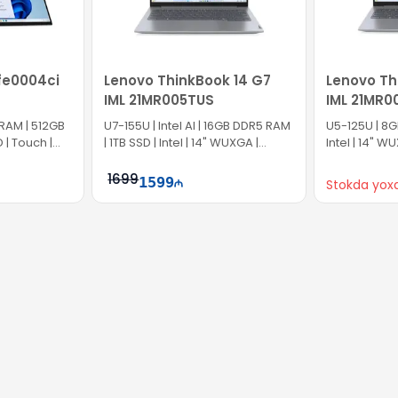
n olunur. Sürətli və etibarlı çatdırılma ilə məhsulunuzu EVO com
-fe0004ci
Lenovo ThinkBook 14 G7
Lenovo Th
IML 21MR005TUS
IML 21MR
 RAM | 512GB
U7-155U | Intel AI | 16GB DDR5 RAM
U5-125U | 8G
D | Touch |
| 1TB SSD | Intel | 14" WUXGA |
Intel | 14" W
Touch | Win11 Pro
1699
1599
Stokda yox
ətə at
Səbətə at