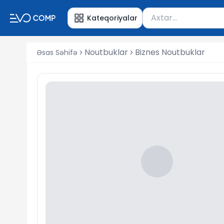
Məhsul axtar
Kateqoriyalar
Axtarış üçün ən azı 
Noutbuklar
Biznes Noutbuklar
Əsas Səhifə