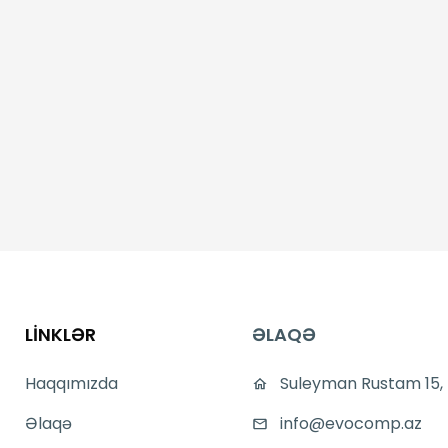
LİNKLƏR
ƏLAQƏ
Haqqımızda
Suleyman Rustam 15,
Əlaqə
info@evocomp.az