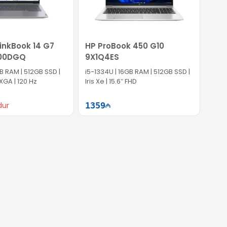
p-dan sifariş edin və rahatlığınızdan ödün verməyin!
inkBook 14 G7
HP ProBook 450 G10
000DGQ
9X1Q4ES
B RAM | 512GB SSD |
i5-1334U | 16GB RAM | 512GB SSD |
UXGA | 120 Hz
Iris Xe | 15.6″ FHD
dur
1359
Səbətə at
Səbətə at