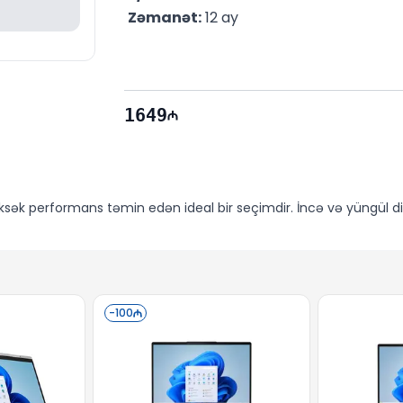
Zəmanət:
 12 ay
1649
ksək performans təmin edən ideal bir seçimdir. İncə və yüngül d
təqdim edir. İstər film izləyərkən, istərsə də iş sənədləri ilə məş
-
100
oxlu tapşırıqları eyni anda icra etmək üçün kifayət qədər güclüdür