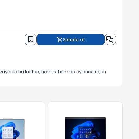
Səbətə at
izaynı ilə bu laptop, həm iş, həm də əyləncə üçün
ğul olarkən, bu ekran hər zaman gözlərinizə rahatlıq
. İstər proqramlaşdırma, istərsə də qrafik dizayn kimi