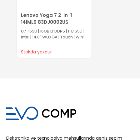
Lenovo Yoga 7 2-in-1
14IML9 83DJ0002US
U7-155U | 16GB LPDDR5 | 1TB SSD |
Intel | 14.0" WUXGA | Touch | Win11
Stokda yoxdur
Səbətə at
Elektronika və texnologiya məhsullarında geniş seçim