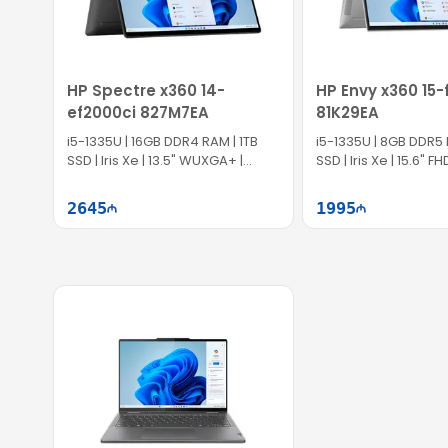
Zəmanət və Çatdırılma
HP Laptop 15-fd1072cl CK0R1UA, rəsmi zəmanət ilə təmi
HP Spectre x360 14-
HP Envy x360 15
ef2000ci 827M7EA
81K29EA
i5-1335U | 16GB DDR4 RAM | 1TB
i5-1335U | 8GB DDR5
SSD | Iris Xe | 13.5" WUXGA+ |
SSD | Iris Xe | 15.6" FH
Touch | 60Hz | Win11
60Hz | Win11
2645
1995
Səbətə at
Səb