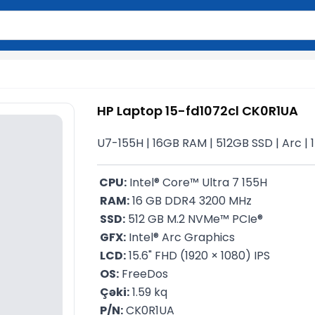
2 simvol yazın. Göndərmək üçün Enter düyməsini basın və y
HP Laptop 15-fd1072cl CK0R1UA
U7-155H | 16GB RAM | 512GB SSD | Arc | 1
 CPU:
 Intel® Core™ Ultra 7 155H
RAM:
 16 GB DDR4 3200 MHz
SSD:
 512 GB M.2 NVMe™ PCIe®
GFX:
 Intel® Arc Graphics
LCD:
 15.6" FHD (1920 × 1080) IPS
OS:
 FreeDos
Çəki:
 1.59 kq
P/N:
 CK0R1UA