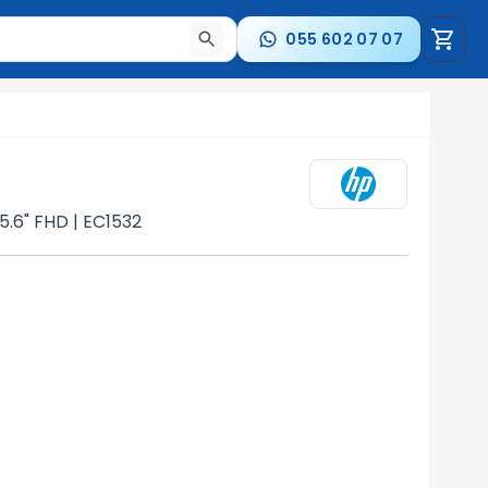
055 602 07 07
a nəticələr arasında keçid etmək üçün ox düymələrindən i
5.6" FHD | EC1532