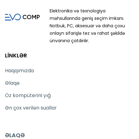
Elektronika və texnologiya
məhsullarında geniş seçim imkanı.
Notbuk, PC, aksesuar və daha çoxu
onlayn sifarişlə tez və rahat şəkildə
ünvanına çatdırılır.
LİNKLƏR
Haqqımızda
Əlaqə
Öz kompüterini yığ
Ən çox verilən suallar
ƏLAQƏ