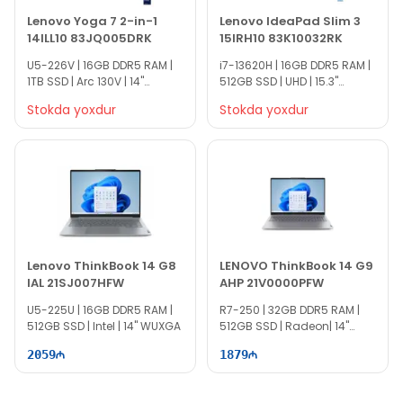
Lenovo Yoga 7 2-in-1
Lenovo IdeaPad Slim 3
14ILL10 83JQ005DRK
15IRH10 83K10032RK
U5-226V | 16GB DDR5 RAM |
i7-13620H | 16GB DDR5 RAM |
1TB SSD | Arc 130V | 14"
512GB SSD | UHD | 15.3"
WQXGA+ | Touch | 120Hz
WUXGA | 60Hz
Stokda yoxdur
Stokda yoxdur
Lenovo ThinkBook 14 G8
LENOVO ThinkBook 14 G9
IAL 21SJ007HFW
AHP 21V0000PFW
U5-225U | 16GB DDR5 RAM |
R7-250 | 32GB DDR5 RAM |
512GB SSD | Intel | 14" WUXGA
512GB SSD | Radeon| 14"
WUXGA | 60Hz
2059
1879