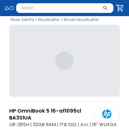
Məhsul axtar
Axtarış üçün ən azı 2 simvol yazın. Göndərmək üçü
Əsas Səhifə
Noutbuklar
Biznes Noutbuklar
HP OmniBook 5 16-af1095cl
BA3S1UA
U9-285H | 32GB RAM | 1TB SSD | Arc | 16" WUXGA