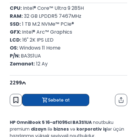
CPU:
 Intel® Core™ Ultra 9 285H
RAM:
 32 GB LPDDR5 7467MHz
SSD:
 1 TB M.2 NVMe™ PCIe®
GFX: 
Intel® Arc™ Graphics
LCD:
 16" 2K IPS LED
OS:
 Windows 11 Home
P/N: 
BA3S1UA
Zəmanət:
 12 Ay
2299
Səbətə at
Paylaş
HP OmniBook 5 16-af1095cl BA3S1UA
noutbuku
premium
dizayn
ilə
biznes
və
korporativ
iş
lər üçün
hazırlanmış yüksək səviyyəli noutbukdur.