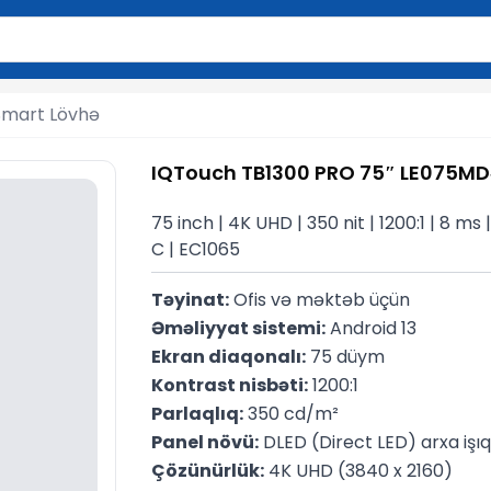
2 simvol yazın. Göndərmək üçün Enter düyməsini basın və y
Smart Lövhə
IQTouch TB1300 PRO 75″ LE075MD
75 inch | 4K UHD | 350 nit | 1200:1 | 8 ms
C | EC1065
Təyinat:
 Ofis və məktəb üçün
Əməliyyat sistemi:
 Android 13
Ekran diaqonalı:
 75 düym
Kontrast nisbəti:
 1200:1
Parlaqlıq:
 350 cd/m²
Panel növü:
 DLED (Direct LED) arxa işı
Çözünürlük:
 4K UHD (3840 x 2160)