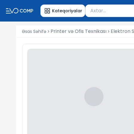
Məhsul axtar
Kateqoriyalar
Axtarış üçün ən azı 
Printer və Ofis Texnikası
Elektron 
Əsas Səhifə