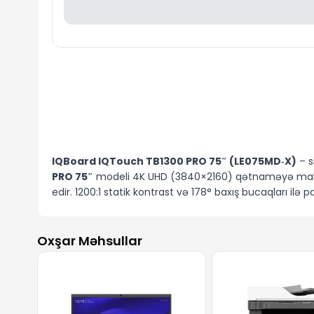
IQBoard IQTouch TB1300 PRO 75″ (LE075MD‑X)
– s
PRO 75″
modeli 4K UHD (3840×2160) qətnaməyə malikdir
edir. 1200:1 statik kontrast və 178° baxış bucaqları il
İnfraqırmızı toxunma texnologiyası ilə təchiz olunan
dəstəkləyir. Toxunuş reaksiya müddəti çox qısadır: tə
Oxşar Məhsullar
istifadə zamanı yüksək dəqiqlik təmin edir.
IQTouch TB1300 PRO LE075MD‑X
modeli
Android 13
sürətli istifadəsinə şərait yaradır. Panel üzərində yerl
səsgücləndiricilər (2x20W + 1x20W sabvufer) isə yüksək