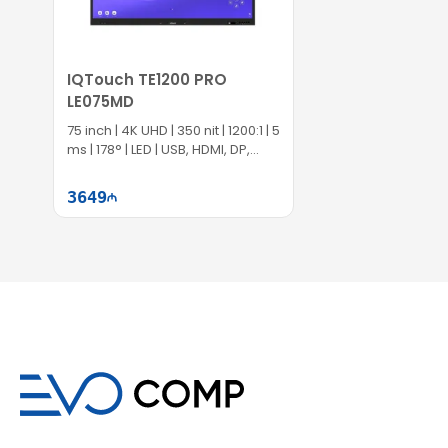
IQTouch TE1200 PRO
LE075MD
75 inch | 4K UHD | 350 nit | 1200:1 | 5
ms | 178° | LED | USB, HDMI, DP,
Type-C | EC1062
3649
Səbətə at