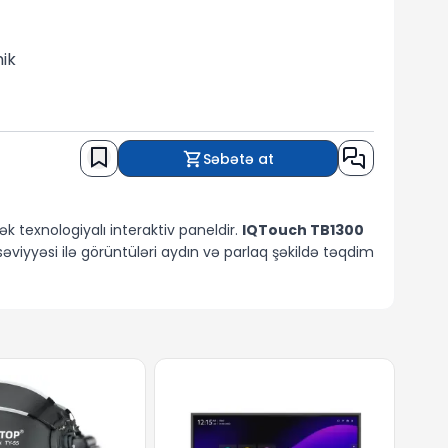
ik
Səbətə at
k texnologiyalı interaktiv paneldir.
IQTouch TB1300
iyyəsi ilə görüntüləri aydın və parlaq şəkildə təqdim
si
, Android altında isə
20 toxunma nöqtəsi
ığı ≤1 mm-dir, bu isə yazı, çəkim və interaktiv
yaddaş mövcuddur ki, bu da bir çox tətbiqlərin rahat və
lər və görüşlər üçün ideal şərait yaradılır. Daxili