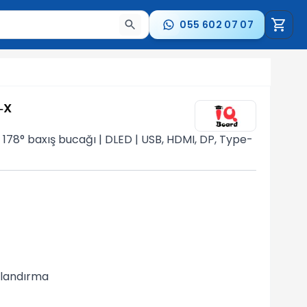
055 602 07 07
a nəticələr arasında keçid etmək üçün ox düymələrindən i
‑X
 | 178° baxış bucağı | DLED | USB, HDMI, DP, Type-
qlandırma