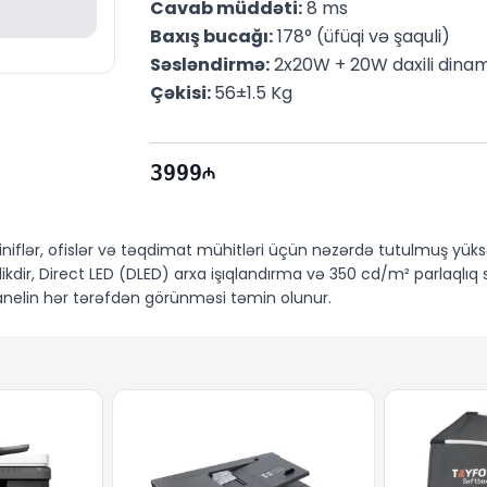
Cavab müddəti:
 8 ms
Baxış bucağı:
 178° (üfüqi və şaquli)
Səsləndirmə:
 2x20W + 20W daxili dinam
Çəkisi: 
56±1.5 Kg
3999
iniflər, ofislər və təqdimat mühitləri üçün nəzərdə tutulmuş yüksə
, Direct LED (DLED) arxa işıqlandırma və 350 cd/m² parlaqlıq səv
ə panelin hər tərəfdən görünməsi təmin olunur.
 bu model, Windows əməliyyat sistemi altında
40 toxunma nöqtə
k toxunuşda <4 ms, çoxlu toxunuşlarda isə <6 ms. Toxunma həssasl
əməliyyat sistemi ilə işləyir. Cihazda 8 GB RAM və 128 GB daxili 
əşdirilmiş 48 MP kamera və 8 mikrofonlu matris sayəsində video dərs
 səs keyfiyyəti təmin edir.