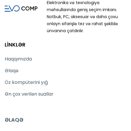
Elektronika və texnologiya
məhsullarında geniş seçim imkanı.
Notbuk, PC, aksesuar və daha çoxu
onlayn sifarişlə tez və rahat şəkildə
ünvanına çatdırılır.
LİNKLƏR
Haqqımızda
Əlaqə
Öz kompüterini yığ
Ən çox verilən suallar
ƏLAQƏ