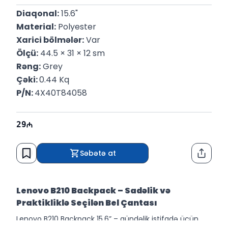
Diaqonal:
 15.6"
Material:
 Polyester
Xarici bölmələr:
 Var
Ölçü:
 44.5 × 31 × 12 sm
Rəng:
 Grey
Çəki: 
0.44 Kq
P/N: 
4X40T84058
29
Səbətə at
Paylaş
Lenovo B210 Backpack – Sadəlik və
Praktikliklə Seçilən Bel Çantası
Lenovo B210 Backpack 15.6” – gündəlik istifadə üçün