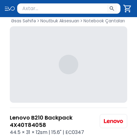
Məhsul axtar
Axtarış üçün ən azı 2 simvol yazın. Göndərmək üçü
Əsas Səhifə
Noutbuk Aksesuarı
Notebook Çantaları
Lenovo B210 Backpack
4X40T84058
44.5 × 31 × 12sm | 15.6" | EC0347