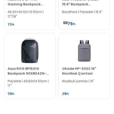
Gaming Backpack
15.6" Backpack
90XB06S0-BBP010
GP.BAG11.027
46.00×30.50×13.50sm |
BackPack | Polyester | 15.6"
17"/18"
99
79
77
Asus ROG BP1501G
Okade HP-S002 16"
Backpack 90XB04ZN-
Noutbuk Çantasi
BBP020
Polyester | 43x30x14.50sm |
Noutbuk çantası | 16"
17"
59
29