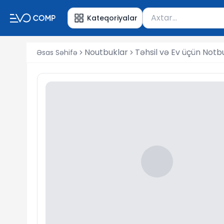
Məhsul axtar
Kateqoriyalar
Axtarış üçün ən azı 
Noutbuklar
Təhsil və Ev üçün Notb
Əsas Səhifə