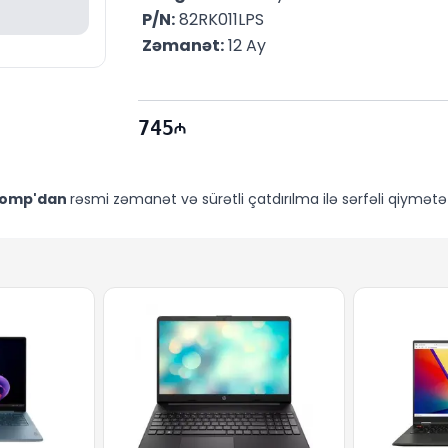
P/N:
 82RK011LPS
Zəmanət:
 12 Ay
745
omp'dan
rəsmi zəmanət və sürətli çatdırılma ilə sərfəli qiymətə 