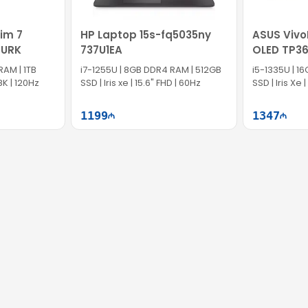
im 7
HP Laptop 15s-fq5035ny
ASUS VivoB
7URK
737U1EA
OLED TP3
90NB1051-
RAM | 1TB
i7-1255U | 8GB DDR4 RAM | 512GB
i5-1335U | 1
8K | 120Hz
SSD | Iris xe | 15.6" FHD | 60Hz
SSD | Iris Xe
60Hz | Win11
1199
1347
ətə at
Səbətə at