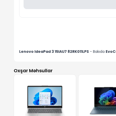
Lenovo IdeaPad 3 15IAU7 82RK011LPS
- Bakıda
EvoC
Oxşar Məhsullar