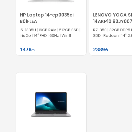
HP Laptop 14-ep0035ci
LENOVO YOGA Sl
B01FLEA
14AKP10 83JY00
i5-1335U | 16GB RAM | 512GB SSD |
R7-350 | 32GB DDR5 
Iris Xe | 14" FHD | 60Hz | Win11
SDD | Radeon | 14" 2.
1478
2389
Səbətə at
Səb