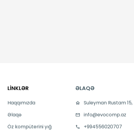
LİNKLƏR
ƏLAQƏ
Haqqımızda
Suleyman Rustam 15,
Əlaqə
info@evocomp.az
Öz kompüterini yığ
+994556020707