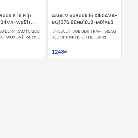
ook S 16 Flip
Asus VivoBook 15 X1504VA-
604VA-WS51T
BQ1076 90NB10J2-M01AE0
M00710
6GB DDR4 RAM | 512GB
i7-1355U | 16GB DDR4 RAM | 512GB
 | 16" WUXGA | Touch |
SSD | Iris Xe | 15.6" FHD | 60Hz
1248
Səbətə at
Səbətə at