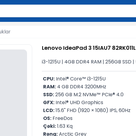
2 simvol yazın. Göndərmək üçün Enter düyməsini basın və y
uklar
Lenovo IdeaPad 3 15IAU7 82RK011
i3-1215U | 4GB DDR4 RAM | 256GB SSD | U
 CPU:
 Intel® Core™ i3-1215U        
RAM:
 4 GB DDR4 3200MHz
SSD:
 256 GB M.2 NVMe™ PCIe® 4.0
GFX:
 Intel® UHD Graphics
LCD:
 15.6" FHD (1920 × 1080) IPS, 60Hz
OS:
 FreeDos
Çəki:
 1.63 Kq
Rəng:
 Arctic Grey