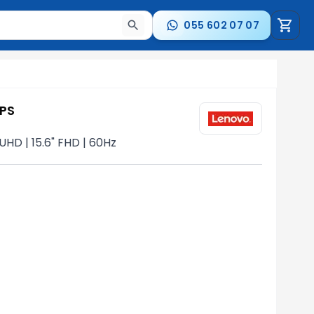
055 602 07 07
a nəticələr arasında keçid etmək üçün ox düymələrindən i
LPS
HD | 15.6" FHD | 60Hz