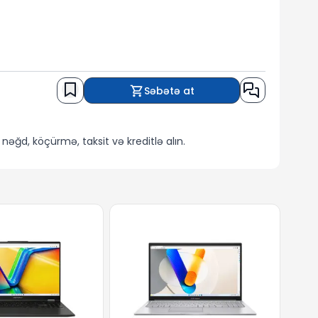
Səbətə at
nəğd, köçürmə, taksit və kreditlə alın.