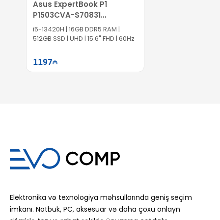
Asus ExpertBook P1
P1503CVA-S70831
90NX0881-M00XA0
i5-13420H | 16GB DDR5 RAM |
512GB SSD | UHD | 15.6" FHD | 60Hz
1197
Səbətə at
Elektronika və texnologiya məhsullarında geniş seçim
imkanı. Notbuk, PC, aksesuar və daha çoxu onlayn