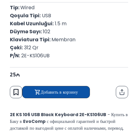
Tip: 
Wired
Qoşula Tipi:
 USB
Kabel Uzunluğui:
 1.5 m
Düymə Sayı: 
102
Klaviatura Tipi: 
Membran
Çəki:
 312 Qr
P/N:
 2E-KS106UB
25
Добавить в корзину
Функци
2E KS 106 USB Black Keyboard 2E-KS106UB
- Купить в
Баку в
EvoComp
с официальной гарантией и быстрой
доставкой по выгодной цене с оплатой наличными, перевод,
таксит.