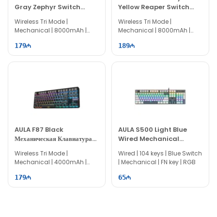
Gray Zephyr Switch
Yellow Reaper Switch
Wireless Keyboard
Беспроводная Клавиатура
Wireless Tri Mode |
Wireless Tri Mode |
Mechanical | 8000mAh |
Mechanical | 8000mAh |
100% Layout | 104 keys
100% Layout | 104 keys
179
189
AULA F87 Black
AULA S500 Light Blue
Механическая Клавиатура
Wired Mechanical
Space Crystal Switch
Игровая Клавиатура
Wireless Tri Mode |
Wired | 104 keys | Blue Switch
Mechanical | 4000mAh |
| Mechanical | FN key | RGB
80% Layout | 87 keys
179
65