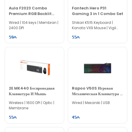
Aula F2023 Combo
Fantech Hero P31
Premium RGB Backlit
Gaming 3 in 1 Combo Set
Gaming Keyboard &
Wired | 104 keys | Membran |
Shikari K515 Keyboard |
Mouse
2400 DPI
Kanata VX9 Mouse | Vigil
MP356 MousePad
59
55
2E MK440 Беспроводная
Rapoo V50S Игровая
Клавиатура И Мышь
Механическая Клавиатура С
Подсветкой
Wireless | 1600 DPi | Optic |
Wired | Mexaniki | USB
Membrane
55
45